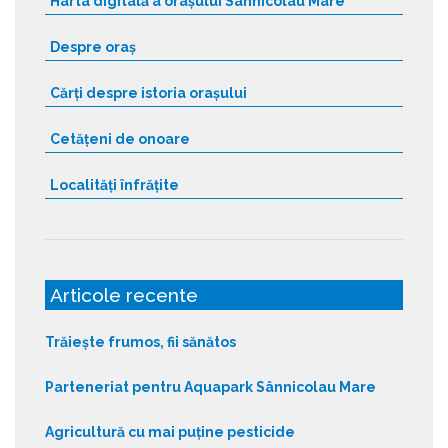
Harta digitală a orașului Sânnicolau Mare
Despre oraș
Cărți despre istoria orașului
Cetățeni de onoare
Localități înfrățite
Articole recente
Trăiește frumos, fii sănătos
Parteneriat pentru Aquapark Sânnicolau Mare
Agricultură cu mai puține pesticide