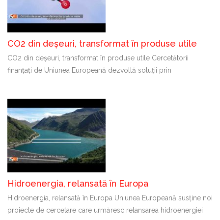
CO2 din deșeuri, transformat în produse utile
CO2 din deșeuri, transformat în produse utile Cercetătorii
finanțați de Uniunea Europeană dezvoltă soluții prin
Hidroenergia, relansată în Europa
Hidroenergia, relansată în Europa Uniunea Europeană susține noi
proiecte de cercetare care urmăresc relansarea hidroenergiei