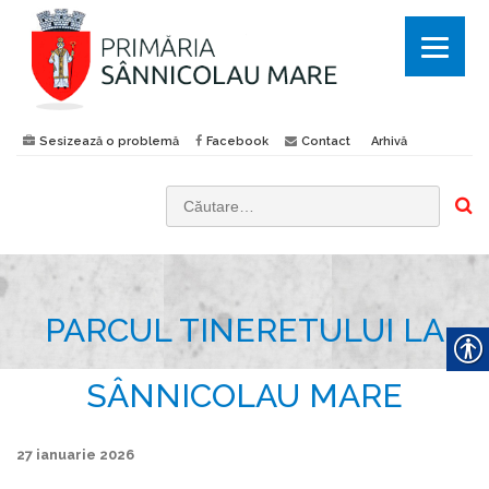
Sesizează o problemă
Facebook
Contact
Arhivă
C
a
u
t
PARCUL TINERETULUI LA
ă
d
u
SÂNNICOLAU MARE
p
ă
27 ianuarie 2026
: