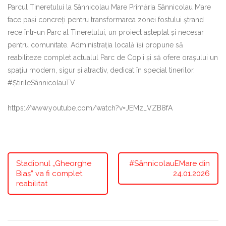
Parcul Tineretului la Sânnicolau Mare Primăria Sânnicolau Mare
face pași concreți pentru transformarea zonei fostului ștrand
rece într-un Parc al Tineretului, un proiect așteptat și necesar
pentru comunitate. Administrația locală își propune să
reabiliteze complet actualul Parc de Copii și să ofere orașului un
spațiu modern, sigur și atractiv, dedicat în special tinerilor.
#ȘtirileSânnicolauTV
https://www.youtube.com/watch?v=JEMz_VZB8fA
Stadionul „Gheorghe
#SânnicolauEMare din
Biaș” va fi complet
24.01.2026
reabilitat