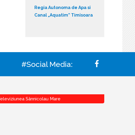
Regia Autonoma de Apa si
Canal „Aquatim” Timisoara
#Social Media:
eleviziunea Sânnicolau Mare