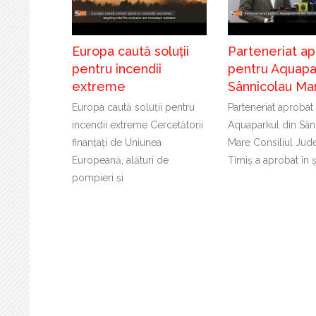
Europa caută soluții
Parteneriat a
pentru incendii
pentru Aquapar
extreme
Sânnicolau Ma
Europa caută soluții pentru
Parteneriat aprobat
incendii extreme Cercetătorii
Aquaparkul din Sân
finanțați de Uniunea
Mare Consiliul Jud
Europeană, alături de
Timiș a aprobat în 
pompieri și