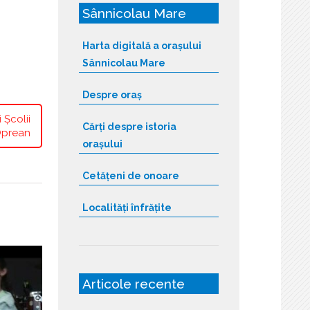
Sânnicolau Mare
Harta digitală a orașului
Sânnicolau Mare
Despre oraș
 Școlii
Cărți despre istoria
 Oprean
orașului
Cetățeni de onoare
Localități înfrățite
Articole recente