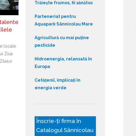
Trăiește frumos, fii sănătos
Parteneriat pentru
talente
Aquapark Sânnicolau Mare
ilele
Agricultură cu mai puține
pesticide
te locale
ui Ziua
Hidroenergia, relansată în
Zilelor
Europa
Cetățenii, implicați în
energia verde
Înscrie-ți firma în
Catalogul Sânnicolau