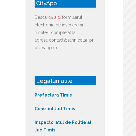
CityApp
Descarcă
aici
formularul
electronic de înscriere și
trimite-l completat la
adresa contact@sannicolau.pr
ocityapp.ro
Legaturi utile
Prefectura Timis
Consiliul Jud Timis
Inspectoratul de Politie al
Jud Timis