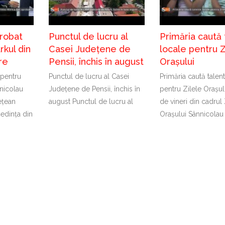
probat
Punctul de lucru al
Primăria caută 
kul din
Casei Județene de
locale pentru Z
re
Pensii, închis în august
Orașului
 pentru
Punctul de lucru al Casei
Primăria caută talen
nicolau
Județene de Pensii, închis în
pentru Zilele Orașul
ețean
august Punctul de lucru al
de vineri din cadrul 
ședința din
Orașului Sânnicolau