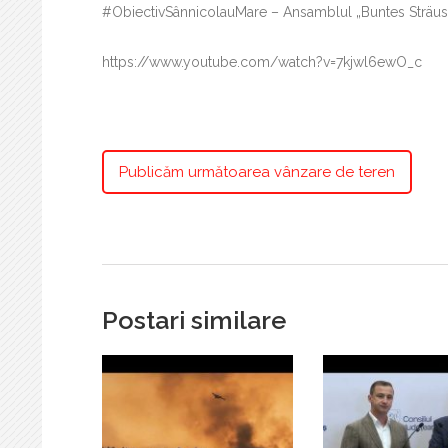
#ObiectivSânnicolauMare – Ansamblul „Buntes Sträu
https://www.youtube.com/watch?v=7kjwl6ewO_c
Publicăm următoarea vânzare de teren
Postari similare