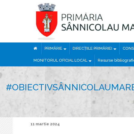
PRIMĂRIE
DIRECȚIILE PRIMĂRIEI
CONSI
MONITORUL OFICIAL LOCAL
Resurse bibliograf
#OBIECTIVSÂNNICOLAUMARE
11 martie 2024