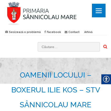
Sesizează o problemă
Facebook
Contact
Arhivă
C
a
u
t
OAMENII LOCULUI –
ă
d
u
BOXERUL ILIE KOS – STV
p
ă
SÂNNICOLAU MARE
: