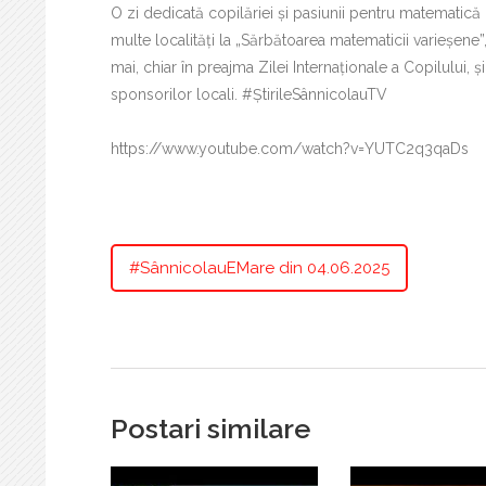
O zi dedicată copilăriei și pasiunii pentru matematică 
multe localități la „Sărbătoarea matematicii varieșene”
mai, chiar în preajma Zilei Internaționale a Copilului, ș
sponsorilor locali. #ȘtirileSânnicolauTV
https://www.youtube.com/watch?v=YUTC2q3qaDs
#SânnicolauEMare din 04.06.2025
Postari similare