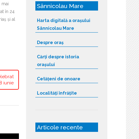
n mai
Sânnicolau Mare
at în 24
iaș și al
Harta digitală a orașului
Sânnicolau Mare
Despre oraș
Cărți despre istoria
orașului
elebrat
Cetățeni de onoare
8 iunie
Localități înfrățite
Articole recente