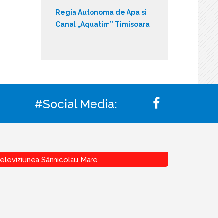
Regia Autonoma de Apa si
Canal „Aquatim” Timisoara
#Social Media:
eleviziunea Sânnicolau Mare