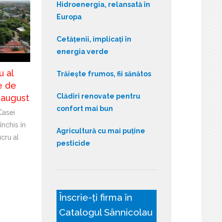
Hidroenergia, relansată în
Europa
Cetățenii, implicați în
energia verde
u al
Trăiește frumos, fii sănătos
e de
Clădiri renovate pentru
n august
confort mai bun
Casei
închis în
Agricultură cu mai puține
cru al
pesticide
Înscrie-ți firma în
Catalogul Sânnicolau