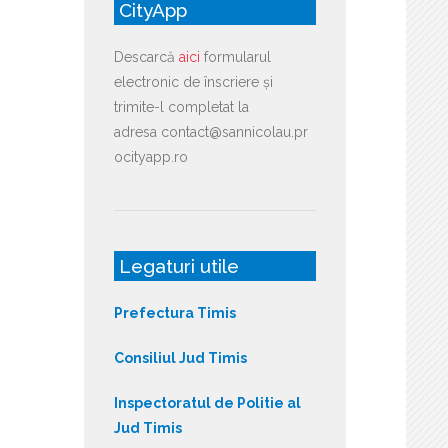
CityApp
Descarcă
aici
formularul
electronic de înscriere și
trimite-l completat la
adresa contact@sannicolau.pr
ocityapp.ro
Legaturi utile
Prefectura Timis
Consiliul Jud Timis
Inspectoratul de Politie al
Jud Timis