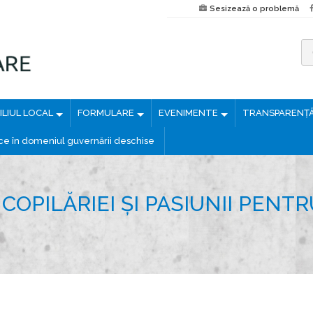
Sesizează o problemă
C
a
u
LIUL LOCAL
FORMULARE
EVENIMENTE
TRANSPARENȚ
t
ă
ice în domeniul guvernării deschise
d
u
p
 COPILĂRIEI ȘI PASIUNII PEN
ă
: