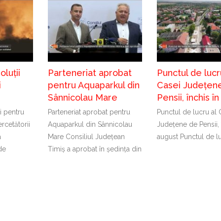
luții
Parteneriat aprobat
Punctul de lucr
i
pentru Aquaparkul din
Casei Județen
Sânnicolau Mare
Pensii, închis î
i pentru
Parteneriat aprobat pentru
Punctul de lucru al 
rcetătorii
Aquaparkul din Sânnicolau
Județene de Pensii, 
a
Mare Consiliul Județean
august Punctul de lu
de
Timiș a aprobat în ședința din