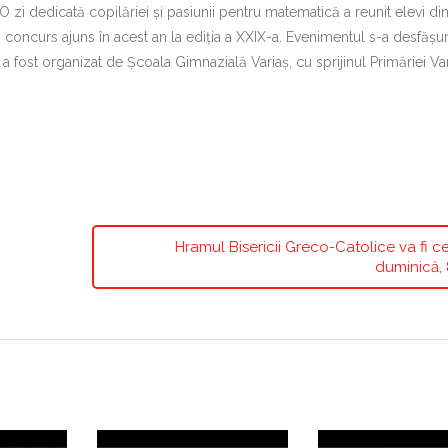
O zi dedicată copilăriei și pasiunii pentru matematică a reunit elevi di
, concurs ajuns în acest an la ediția a XXIX-a. Evenimentul s-a desfășur
i a fost organizat de Școala Gimnazială Variaș, cu sprijinul Primăriei Var
Hramul Bisericii Greco-Catolice va fi c
duminică, 