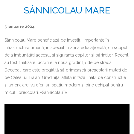
SÂNNICOLAU MARE
5 ianuarie 2024
Sânnicolau Mare beneficiază de investiții importante în
infrastructura urbană, în special în zona educațională, cu scopul
de a îmbunătăți accesul și siguranța copiilor și părinților. Recent,
au fost finalizate lucrările la noua grădiniță de pe strada
Decebal, care este pregătită să primească preșcolarii mutați de
pe Calea lui Traian. Grădinița, aflată în faza finală de construcție
și amenajare, va oferi un spațiu modern și bine echipat pentru
micuții preșcolari. -SânnicolauTv