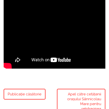
Publicație căsătorie
Apel către cetățenii
orașului Sânnicolau
Mare pentru
reîntregirea