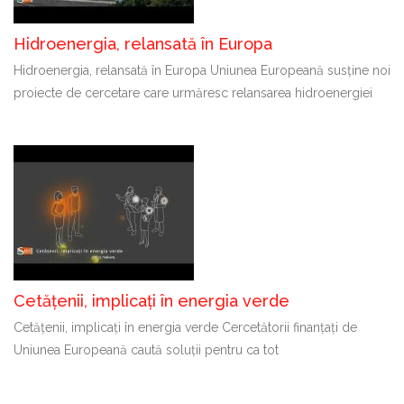
Hidroenergia, relansată în Europa
Hidroenergia, relansată în Europa Uniunea Europeană susține noi
proiecte de cercetare care urmăresc relansarea hidroenergiei
Cetățenii, implicați în energia verde
Cetățenii, implicați în energia verde Cercetătorii finanțați de
Uniunea Europeană caută soluții pentru ca tot