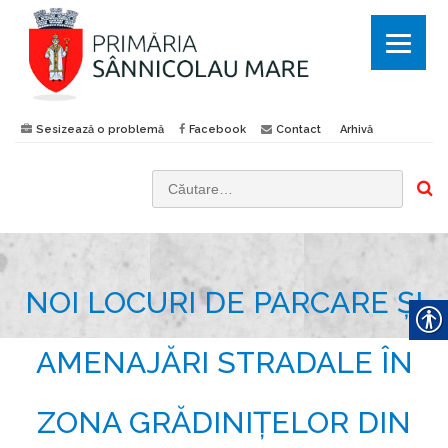
Sesizează o problemă
Facebook
Contact
Arhivă
C
a
u
t
NOI LOCURI DE PARCARE ȘI
ă
d
u
AMENAJĂRI STRADALE ÎN
p
ă
ZONA GRĂDINIȚELOR DIN
: