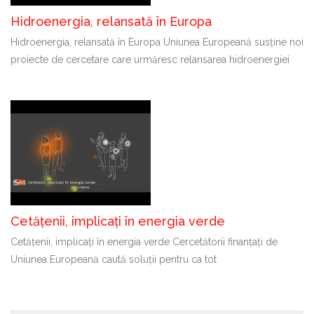
Hidroenergia, relansată în Europa
Hidroenergia, relansată în Europa Uniunea Europeană susține noi
proiecte de cercetare care urmăresc relansarea hidroenergiei
Cetățenii, implicați în energia verde
Cetățenii, implicați în energia verde Cercetătorii finanțați de
Uniunea Europeană caută soluții pentru ca tot