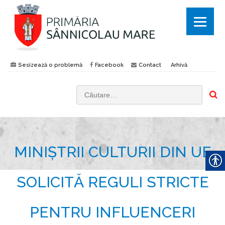
Sesizează o problemă
Facebook
Contact
Arhivă
C
a
u
t
MINIȘTRII CULTURII DIN UE
ă
d
u
SOLICITĂ REGULI STRICTE
p
ă
PENTRU INFLUENCERI
: