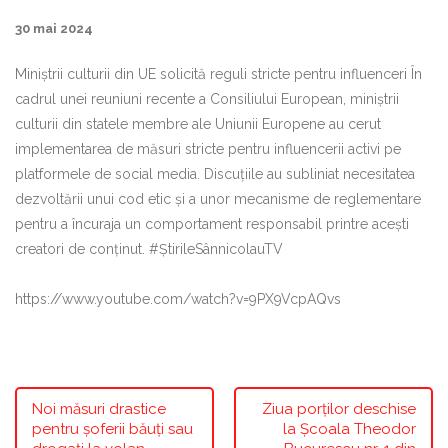
30 mai 2024
Miniștrii culturii din UE solicită reguli stricte pentru influenceri În
cadrul unei reuniuni recente a Consiliului European, miniștrii
culturii din statele membre ale Uniunii Europene au cerut
implementarea de măsuri stricte pentru influencerii activi pe
platformele de social media. Discuțiile au subliniat necesitatea
dezvoltării unui cod etic și a unor mecanisme de reglementare
pentru a încuraja un comportament responsabil printre acești
creatori de conținut. #ȘtirileSânnicolauTV
https://www.youtube.com/watch?v=9PX9VcpAQvs
Noi măsuri drastice
Ziua porților deschise
pentru șoferii băuți sau
la Școala Theodor