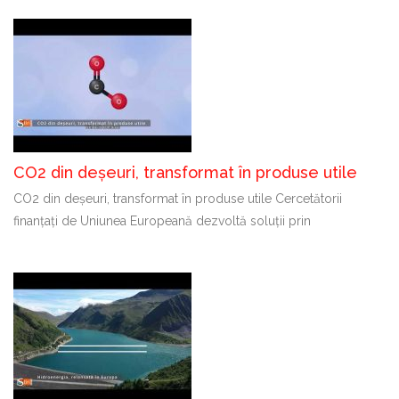
CO2 din deșeuri, transformat în produse utile
CO2 din deșeuri, transformat în produse utile Cercetătorii
finanțați de Uniunea Europeană dezvoltă soluții prin