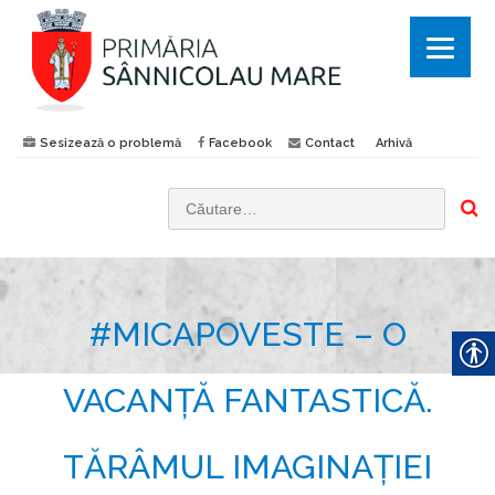
Sesizează o problemă
Facebook
Contact
Arhivă
C
a
u
t
#MICAPOVESTE – O
ă
d
u
VACANȚĂ FANTASTICĂ.
p
ă
TĂRÂMUL IMAGINAȚIEI
: