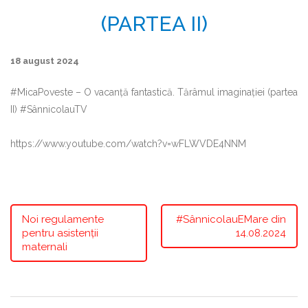
(PARTEA II)
18 august 2024
#MicaPoveste – O vacanță fantastică. Tărâmul imaginației (partea
II) #SânnicolauTV
https://www.youtube.com/watch?v=wFLWVDE4NNM
Noi regulamente
#SânnicolauEMare din
pentru asistenții
14.08.2024
maternali