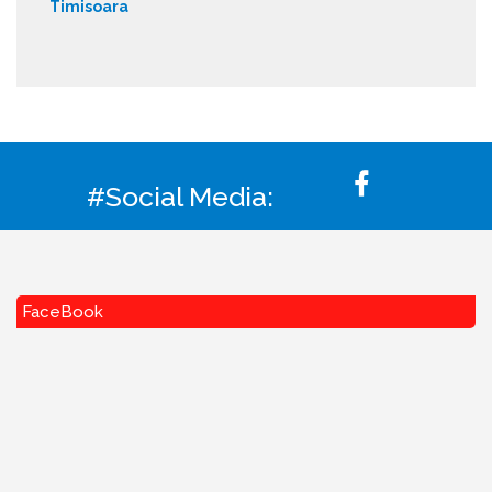
Timisoara
#Social Media:
FaceBook