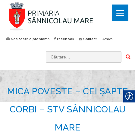
Sesizează o problemă
Facebook
Contact
Arhivă
C
a
u
t
MICA POVESTE – CEI ȘAPTE
ă
d
u
CORBI – STV SÂNNICOLAU
p
ă
MARE
: