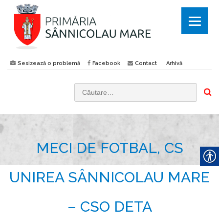
Sesizează o problemă
Facebook
Contact
Arhivă
C
a
u
t
MECI DE FOTBAL, CS
ă
d
u
UNIREA SÂNNICOLAU MARE
p
ă
– CSO DETA
: