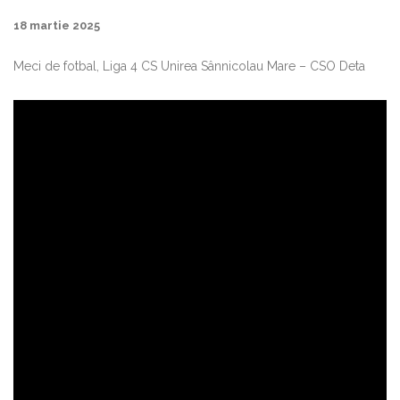
18 martie 2025
Meci de fotbal, Liga 4 CS Unirea Sânnicolau Mare – CSO Deta