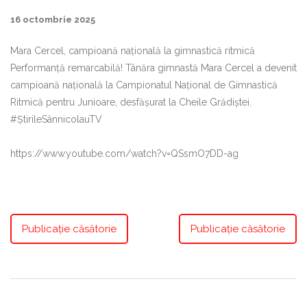
16 octombrie 2025
Mara Cercel, campioană națională la gimnastică ritmică
Performanță remarcabilă! Tânăra gimnastă Mara Cercel a devenit
campioană națională la Campionatul Național de Gimnastică
Ritmică pentru Junioare, desfășurat la Cheile Grădiștei.
#ȘtirileSânnicolauTV
https://www.youtube.com/watch?v=QSsmO7DD-ag
Publicație căsătorie
Publicație căsătorie