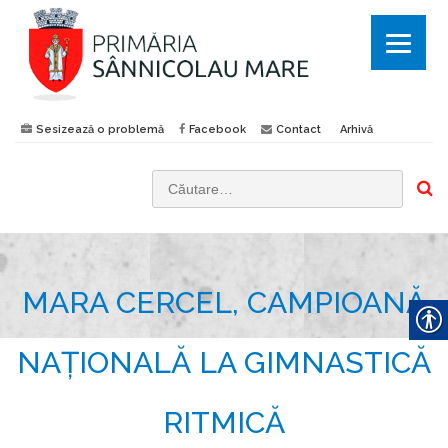
Sesizează o problemă
Facebook
Contact
Arhivă
C
a
u
t
MARA CERCEL, CAMPIOANĂ
ă
d
u
NAȚIONALĂ LA GIMNASTICĂ
p
ă
RITMICĂ
: