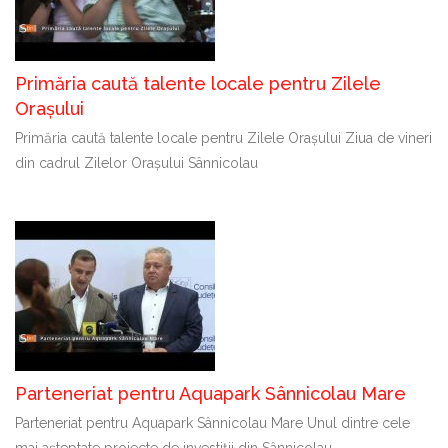
Primăria caută talente locale pentru Zilele
Orașului
Primăria caută talente locale pentru Zilele Orașului Ziua de vineri
din cadrul Zilelor Orașului Sânnicolau
Parteneriat pentru Aquapark Sânnicolau Mare
Parteneriat pentru Aquapark Sânnicolau Mare Unul dintre cele
mai așteptate proiecte de investiții din Sânnicolau