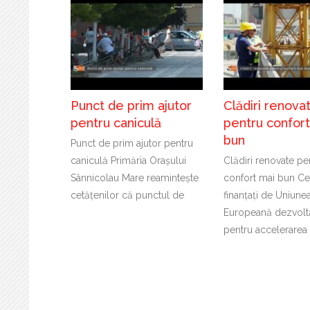
Punct de prim ajutor
Clădiri renova
pentru caniculă
pentru confor
bun
Punct de prim ajutor pentru
caniculă Primăria Orașului
Clădiri renovate pe
Sânnicolau Mare reamintește
confort mai bun Cer
cetățenilor că punctul de
finanțați de Uniune
Europeană dezvoltă
pentru accelerarea