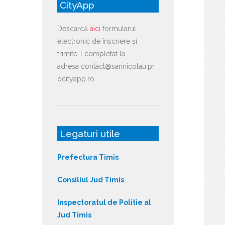
CityApp
Descarcă
aici
formularul
electronic de înscriere și
trimite-l completat la
adresa contact@sannicolau.pr
ocityapp.ro
Legaturi utile
Prefectura Timis
Consiliul Jud Timis
Inspectoratul de Politie al
Jud Timis