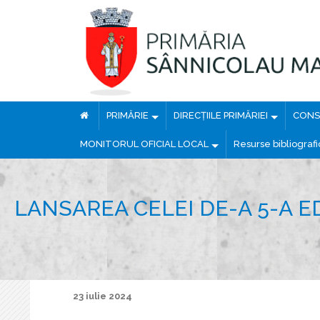
PRIMĂRIE
DIRECȚIILE PRIMĂRIEI
CONSI
MONITORUL OFICIAL LOCAL
Resurse bibliograf
LANSAREA CELEI DE-A 5-A E
23 iulie 2024