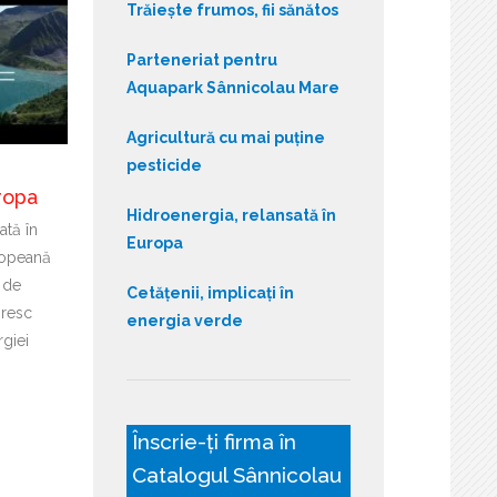
Trăiește frumos, fii sănătos
Parteneriat pentru
Aquapark Sânnicolau Mare
Agricultură cu mai puține
pesticide
ropa
Hidroenergia, relansată în
ată în
Europa
ropeană
 de
Cetățenii, implicați în
ăresc
energia verde
giei
Înscrie-ți firma în
Catalogul Sânnicolau