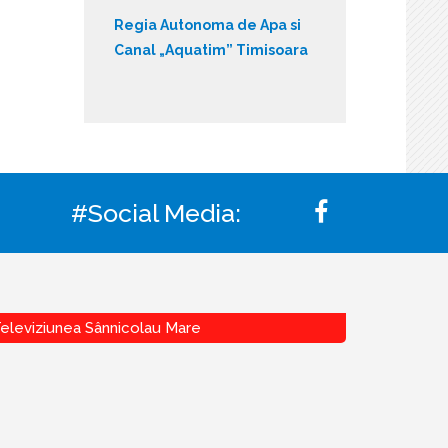
Regia Autonoma de Apa si
Canal „Aquatim” Timisoara
#Social Media:
eleviziunea Sânnicolau Mare