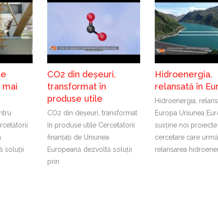
te
CO2 din deșeuri,
Hidroenergia,
t mai
transformat în
relansată în Eu
produse utile
Hidroenergia, relans
ntru
CO2 din deșeuri, transformat
Europa Uniunea Eu
cetătorii
în produse utile Cercetătorii
susține noi proiecte
a
finanțați de Uniunea
cercetare care urm
 soluții
Europeană dezvoltă soluții
relansarea hidroener
prin