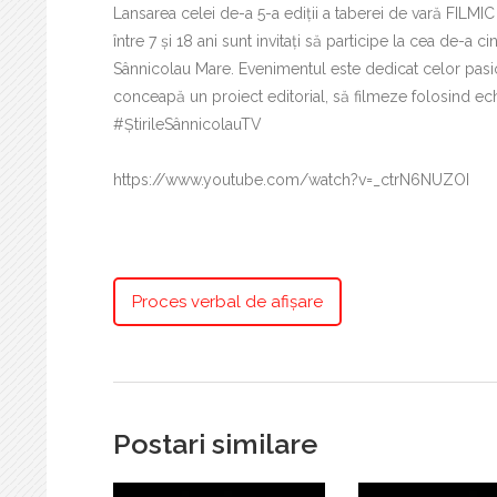
Lansarea celei de-a 5-a ediții a taberei de vară FILMI
între 7 și 18 ani sunt invitați să participe la cea de-
Sânnicolau Mare. Evenimentul este dedicat celor pasio
conceapă un proiect editorial, să filmeze folosind ech
#ȘtirileSânnicolauTV
https://www.youtube.com/watch?v=_ctrN6NUZOI
Proces verbal de afișare
Postari similare