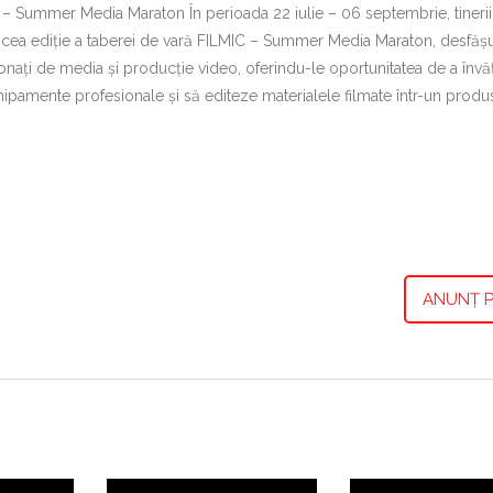
C – Summer Media Maraton În perioada 22 iulie – 06 septembrie, tinerii
a cincea ediție a taberei de vară FILMIC – Summer Media Maraton, desfășu
nați de media și producție video, oferindu-le oportunitatea de a învă
ipamente profesionale și să editeze materialele filmate într-un produs 
ANUNȚ P