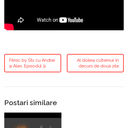
Filmic by Stv cu Andrei
Al doilea cutremur în
și Alex, Episodul 9
decurs de două zile
Postari similare