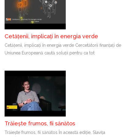
Cetățenii, implicați în energia verde
Cetățenii, implicați în energia verde Cercetătorii finanțați de
Uniunea Europeană caută soluții pentru ca tot
Trăiește frumos, fii sănătos
Trăiește frumos, fii sănătos În această ediție, Slavița