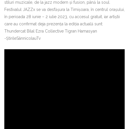
stiluri muzicale, de la jazz modern și fusion, până la soul.
Festivalul JAZZx se va desfăşura la Timişoara, în centrul orașului,
în perioada 28 iunie – 2 iulie 2023, cu accesul gratuit, iar artiștii
care au confirmat deja prezența la ediția actuală sunt:
Thundercat Bilal Ezra Collective Tigran Hamasyan
-ȘtirileSânnicolauTv