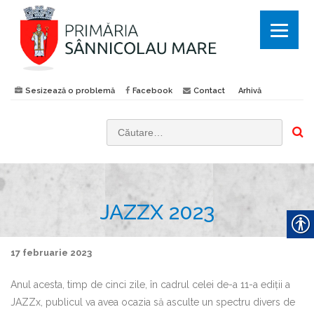
Sesizează o problemă
Facebook
Contact
Arhivă
C
a
u
t
JAZZX 2023
ă
d
u
17 februarie 2023
p
ă
Anul acesta, timp de cinci zile, în cadrul celei de-a 11-a ediții a
:
JAZZx, publicul va avea ocazia să asculte un spectru divers de