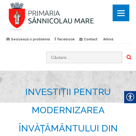
Sesizează o problemă
Facebook
Contact
Arhivă
C
a
u
t
INVESTIȚII PENTRU
ă
d
u
MODERNIZAREA
p
ă
ÎNVĂȚĂMÂNTULUI DIN
: