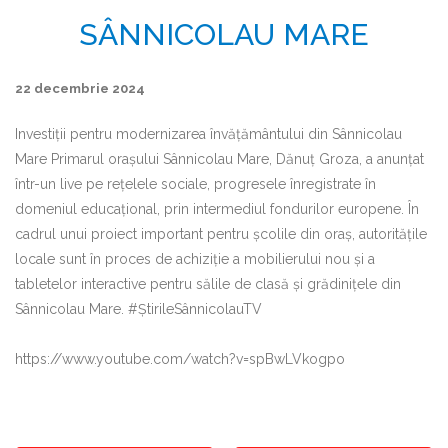
SÂNNICOLAU MARE
22 decembrie 2024
Investiții pentru modernizarea învățământului din Sânnicolau
Mare Primarul orașului Sânnicolau Mare, Dănuț Groza, a anunțat
într-un live pe rețelele sociale, progresele înregistrate în
domeniul educațional, prin intermediul fondurilor europene. În
cadrul unui proiect important pentru școlile din oraș, autoritățile
locale sunt în proces de achiziție a mobilierului nou și a
tabletelor interactive pentru sălile de clasă și grădinițele din
Sânnicolau Mare. #ȘtirileSânnicolauTV
https://www.youtube.com/watch?v=spBwLVkogpo