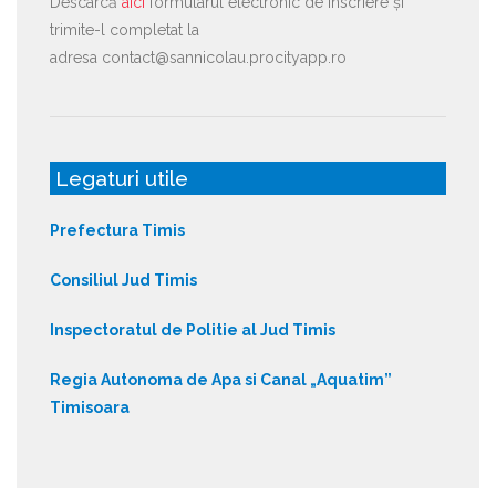
Descarcă
aici
formularul electronic de înscriere și
trimite-l completat la
adresa contact@sannicolau.procityapp.ro
Legaturi utile
Prefectura Timis
Consiliul Jud Timis
Inspectoratul de Politie al Jud Timis
Regia Autonoma de Apa si Canal „Aquatim”
Timisoara