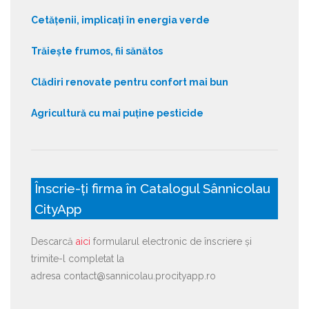
Cetățenii, implicați în energia verde
Trăiește frumos, fii sănătos
Clădiri renovate pentru confort mai bun
Agricultură cu mai puține pesticide
Înscrie-ți firma în Catalogul Sânnicolau
CityApp
Descarcă
aici
formularul electronic de înscriere și
trimite-l completat la
adresa contact@sannicolau.procityapp.ro