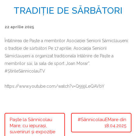
TRADIȚIE DE SĂRBĂTORI
22 aprilie 2025
Întâlnirea de Paște a membrilor Asociației Seniorii Sâmiclăușeni:
o tradiție de sărbători Pe 17 aprilie, Asociația Seniorii
Sâmiclăușeni a organizat tradiționala întâlnire de Paște a
membrilor săi, la sala de sport „Ioan Morar”.
#ȘtirileSânnicolauTV
https://www.youtube.com/watch?v=Q559LeQAVbY
Paște la Sânnicolau
#SânnicolauEMare din
Mare, cu iepurași,
18.04.2025
suveniruri și expoziție