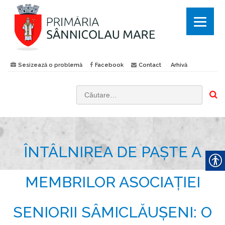
Sesizează o problemă
Facebook
Contact
Arhivă
C
a
u
t
ÎNTÂLNIREA DE PAȘTE A
ă
d
u
MEMBRILOR ASOCIAȚIEI
p
ă
SENIORII SÂMICLĂUȘENI: O
: