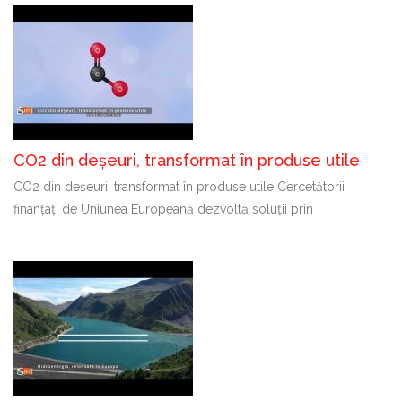
CO2 din deșeuri, transformat în produse utile
CO2 din deșeuri, transformat în produse utile Cercetătorii
finanțați de Uniunea Europeană dezvoltă soluții prin