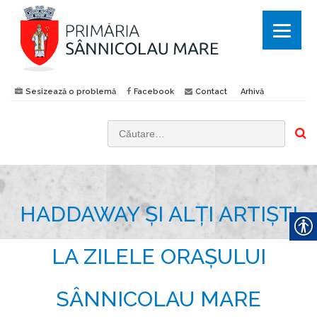
Sesizează o problemă
Facebook
Contact
Arhivă
C
a
u
t
HADDAWAY ȘI ALȚI ARTIȘTI
ă
d
u
LA ZILELE ORAȘULUI
p
ă
SÂNNICOLAU MARE
: