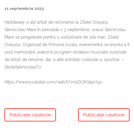
11 septembrie 2023
Haddaway și alți artiști de rezonanță la Zilele Orașului
Sânnicolau Mare În perioada 1-3 septembrie, orașul Sânnicolau
Mare se pregătește pentru o sărbătoare de zile mari: Zilele
Orașului. Organizat de Primăria locală, evenimentul se anunță a fi
unul memorabil, având în program recitaluri muzicale susținute
de artiști de renume, dar și alte activități culturale și sportive. –
ȘtirileSânnicolauTV
https://www.youtube.com/watch?v=IuDUhGapUqc
Publicație căsătorie
Publicație căsătorie