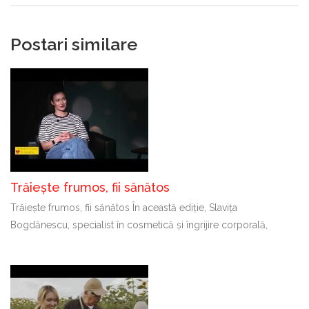
Postari similare
Trăiește frumos, fii sănătos
Trăiește frumos, fii sănătos În această ediție, Slavița
Bogdănescu, specialist în cosmetică și îngrijire corporală,