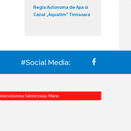
Regia Autonoma de Apa si
Canal „Aquatim” Timisoara
#Social Media:
eleviziunea Sânnicolau Mare