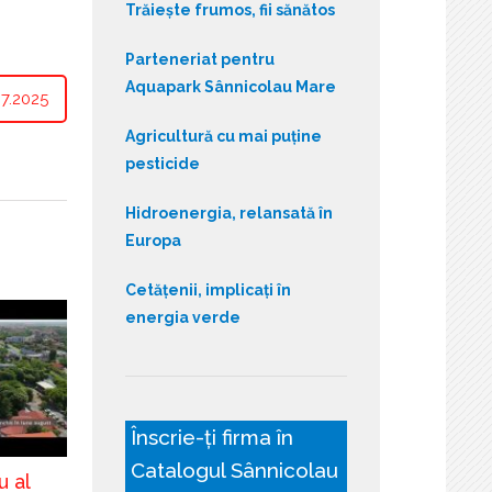
Trăiește frumos, fii sănătos
Parteneriat pentru
Aquapark Sânnicolau Mare
7.2025
Agricultură cu mai puține
pesticide
Hidroenergia, relansată în
Europa
Cetățenii, implicați în
energia verde
Înscrie-ți firma în
Catalogul Sânnicolau
u al