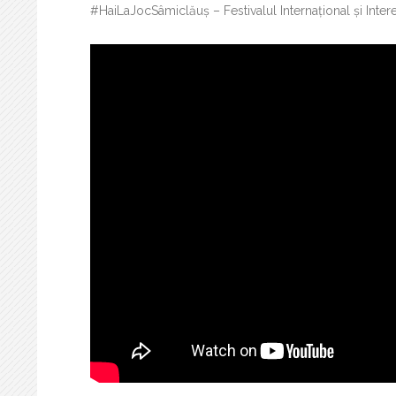
#HaiLaJocSâmiclăuș – Festivalul Internațional și Inter