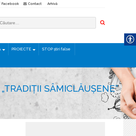
Facebook
Contact
Arhivă
Ă
PROIECTE
STOP știri false
 „TRADIȚII SÂMICLĂUȘENE”