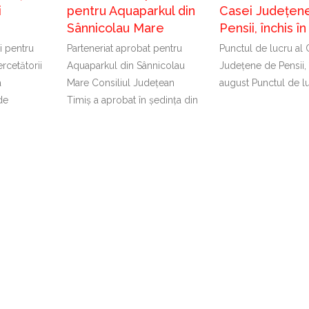
i
pentru Aquaparkul din
Casei Județen
Sânnicolau Mare
Pensii, închis î
i pentru
Parteneriat aprobat pentru
Punctul de lucru al 
rcetătorii
Aquaparkul din Sânnicolau
Județene de Pensii, 
a
Mare Consiliul Județean
august Punctul de lu
de
Timiș a aprobat în ședința din