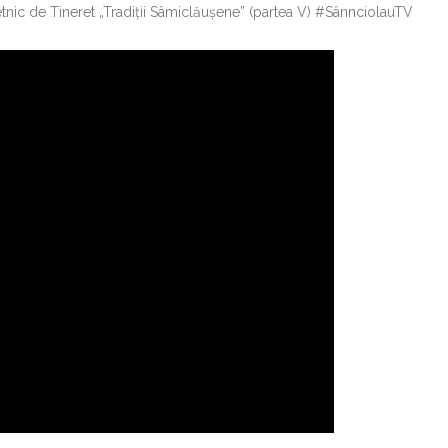
etnic de Tineret „Tradiții Sâmiclăușene” (partea V) #SânnciolauTV