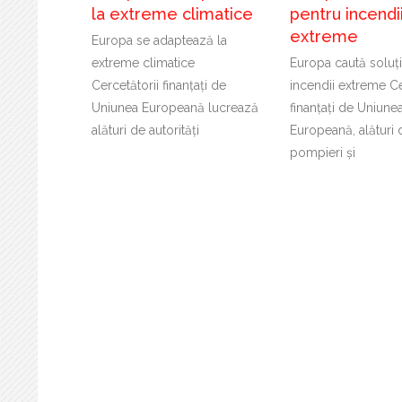
la extreme climatice
pentru incendi
extreme
Europa se adaptează la
extreme climatice
Europa caută soluți
Cercetătorii finanțați de
incendii extreme Ce
Uniunea Europeană lucrează
finanțați de Uniune
alături de autorități
Europeană, alături 
pompieri și