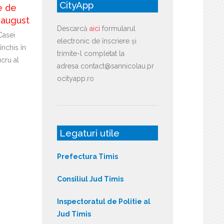
CityApp
e de
n august
Descarcă
aici
formularul
Casei
electronic de înscriere și
închis în
trimite-l completat la
cru al
adresa contact@sannicolau.pr
ocityapp.ro
Legaturi utile
Prefectura Timis
Consiliul Jud Timis
Inspectoratul de Politie al
Jud Timis