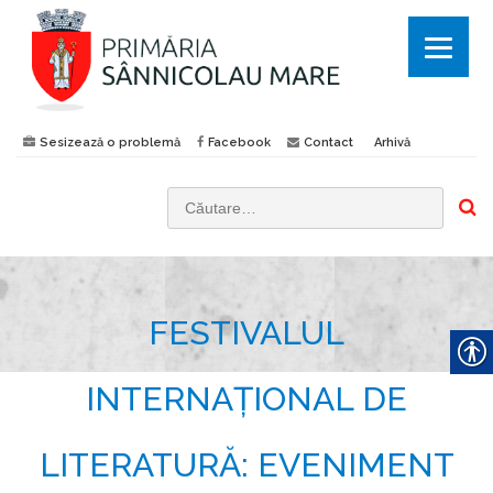
Sesizează o problemă
Facebook
Contact
Arhivă
C
a
u
t
FESTIVALUL
ă
d
u
INTERNAȚIONAL DE
p
ă
LITERATURĂ: EVENIMENT
: