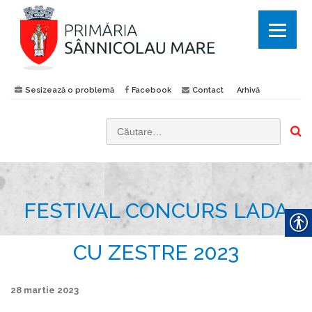
Sesizează o problemă
Facebook
Contact
Arhivă
C
a
u
t
FESTIVAL CONCURS LADA
ă
d
u
CU ZESTRE 2023
p
ă
28 martie 2023
: