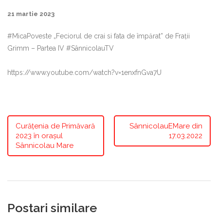
21 martie 2023
#MicaPoveste „Feciorul de crai si fata de împărat” de Frații
Grimm – Partea IV #SânnicolauTV
https://www.youtube.com/watch?v=1enxfnGva7U
Curățenia de Primăvară
SânnicolauEMare din
2023 în orașul
17.03.2022
Sânnicolau Mare
Postari similare