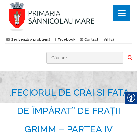
Sesizează o problemă
Facebook
Contact
Arhivă
C
a
u
t
„FECIORUL DE CRAI SI FATA
ă
d
u
DE ÎMPĂRAT” DE FRAȚII
p
ă
GRIMM – PARTEA IV
: