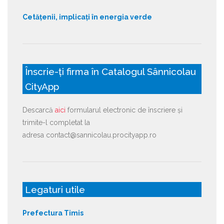
Cetățenii, implicați în energia verde
Înscrie-ți firma în Catalogul Sânnicolau
CityApp
Descarcă
aici
formularul electronic de înscriere și
trimite-l completat la
adresa contact@sannicolau.procityapp.ro
Legaturi utile
Prefectura Timis