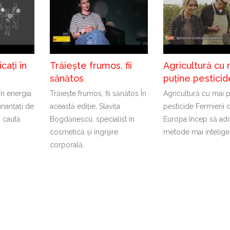
cați în
Trăiește frumos, fii
Agricultură cu 
sănătos
puține pesticid
 în energia
Trăiește frumos, fii sănătos În
Agricultură cu mai 
inanțați de
această ediție, Slavița
pesticide Fermierii 
 caută
Bogdănescu, specialist în
Europa încep să ad
t
cosmetică și îngrijire
metode mai intelige
corporală,