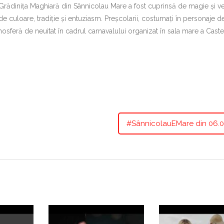
rădinița Maghiară din Sânnicolau Mare a fost cuprinsă de magie și ve
 culoare, tradiție și entuziasm. Preșcolarii, costumați în personaje d
tmosferă de neuitat în cadrul carnavalului organizat în sala mare a Caste
#SânnicolauEMare din 06.0