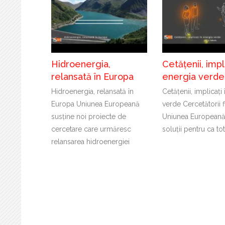
Hidroenergia,
Cetățenii, impli
relansată în Europa
energia verde
Hidroenergia, relansată în
Cetățenii, implicați
Europa Uniunea Europeană
verde Cercetătorii f
susține noi proiecte de
Uniunea Europeană
cercetare care urmăresc
soluții pentru ca to
relansarea hidroenergiei