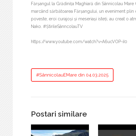
Fărșangul la Grădinița Maghiară din Sânnicolau Mare G
marcând sărbătoarea Fărșangului, un eveniment plin de
poveste, eroi curajoși și meseriași isteți, au creat o a
Nako. #ȘtirileSânncolauTV
https://www.youtube.com/watch?v=A6ucVOP-iI0
#SânnicolauEMare din 04.03.2025
Postari similare