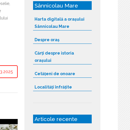
selie,
Sânnicolau Mare
e
lului
Harta digitală a orașului
Sânnicolau Mare
Despre oraș
Cărți despre istoria
orașului
3.2025
Cetățeni de onoare
Localități înfrățite
Articole recente