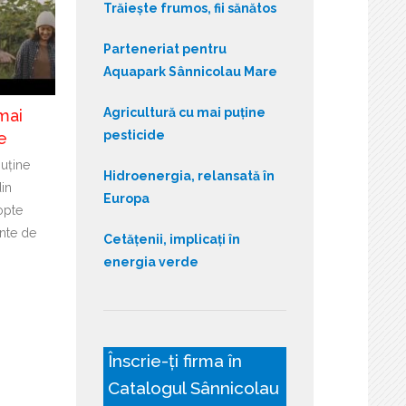
Trăiește frumos, fii sănătos
Parteneriat pentru
Aquapark Sânnicolau Mare
Agricultură cu mai puține
mai
pesticide
e
puține
Hidroenergia, relansată în
din
Europa
opte
nte de
Cetățenii, implicați în
energia verde
Înscrie-ți firma în
Catalogul Sânnicolau