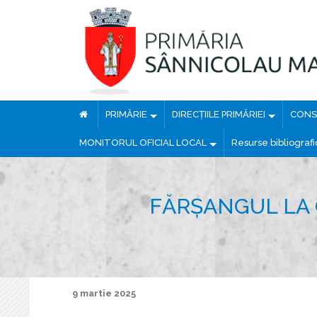
PRIMĂRIE
DIRECȚIILE PRIMĂRIEI
CONSI
MONITORUL OFICIAL LOCAL
Resurse bibliograf
FĂRȘANGUL LA 
9 martie 2025