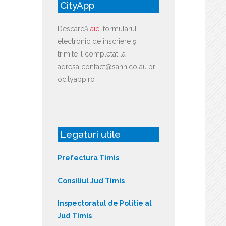
CityApp
Descarcă
aici
formularul
electronic de înscriere și
trimite-l completat la
adresa contact@sannicolau.pr
ocityapp.ro
Legaturi utile
Prefectura Timis
Consiliul Jud Timis
Inspectoratul de Politie al
Jud Timis