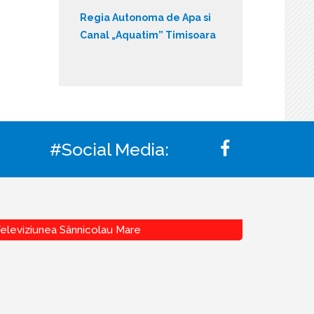
Regia Autonoma de Apa si
Canal „Aquatim” Timisoara
#Social Media:
eleviziunea Sânnicolau Mare