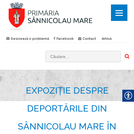
Sesizează o problemă
Facebook
Contact
Arhivă
C
a
u
t
EXPOZIȚIE DESPRE
ă
d
u
DEPORTĂRILE DIN
p
ă
SÂNNICOLAU MARE ÎN
: