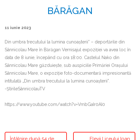
BĂRĂGAN
11 iunie 2023
Din umbra trecutului la lumina cunoașterii” – deportările din
Sânnicolau Mare în Bărăgan Vernisajul expoziției va avea loc în
data de 8 iunie, începând cu ora 18:00. Castelul Nako din
Sânnicolau Mare găzduiește, sub auspiciile Primăriei Orașului
Sânnicolau Mare, o expoziție foto-documentară impresionantă
intitulată „Din umbra trecutului la lumina cunoașterii”.
-ȘtirileSânnicolauTV
https://www.youtube.com/watch?v=VmbGaIr0AI0
Întâlnire după 54 de
Elevii Liceului Ioan