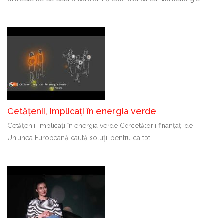
Cetățenii, implicați în energia verde
Cetățenii, implicați în energia verde Cercetătorii finanțați de
Uniunea Europeană caută soluții pentru ca tot