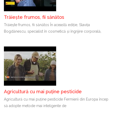
Trăiește frumos, fii sănătos
Trăiește frumos, fii sănătos În această ediție, Slavița
Bogdănescu, specialist în cosmetică și îngrijire corporală,
Agricultură cu mai puține pesticide
Agricultură cu mai puține pesticide Fermierii din Europa încep
să adopte metode mai inteligente de