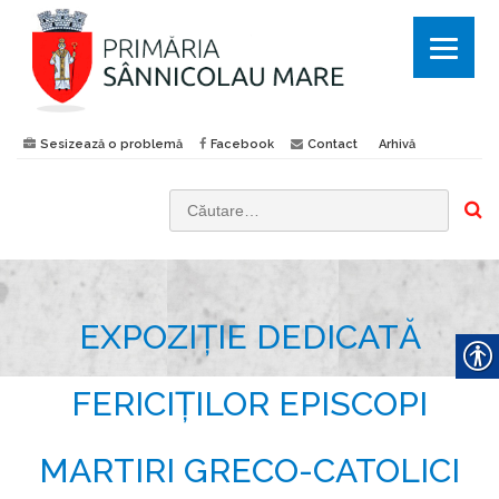
Sesizează o problemă
Facebook
Contact
Arhivă
C
a
u
t
EXPOZIȚIE DEDICATĂ
ă
d
u
FERICIȚILOR EPISCOPI
p
ă
MARTIRI GRECO-CATOLICI
: