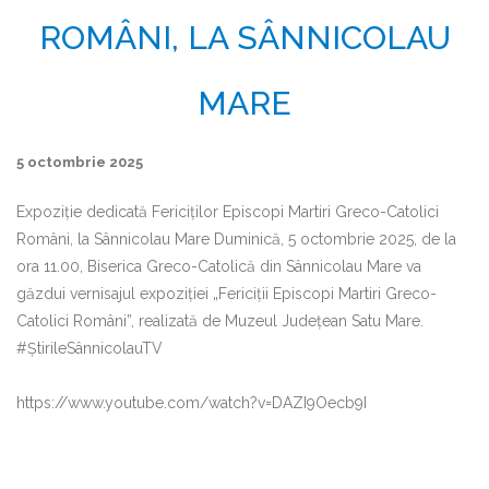
ROMÂNI, LA SÂNNICOLAU
MARE
5 octombrie 2025
Expoziție dedicată Fericiților Episcopi Martiri Greco-Catolici
Români, la Sânnicolau Mare Duminică, 5 octombrie 2025, de la
ora 11.00, Biserica Greco-Catolică din Sânnicolau Mare va
găzdui vernisajul expoziției „Fericiții Episcopi Martiri Greco-
Catolici Români”, realizată de Muzeul Județean Satu Mare.
#ȘtirileSânnicolauTV
https://www.youtube.com/watch?v=DAZI9Oecb9I