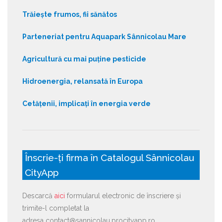
Trăiește frumos, fii sănătos
Parteneriat pentru Aquapark Sânnicolau Mare
Agricultură cu mai puține pesticide
Hidroenergia, relansată în Europa
Cetățenii, implicați în energia verde
Înscrie-ți firma în Catalogul Sânnicolau
CityApp
Descarcă
aici
formularul electronic de înscriere și
trimite-l completat la
adresa contact@sannicolau.procityapp.ro