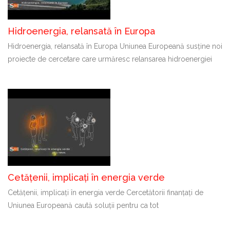
Hidroenergia, relansată în Europa
Hidroenergia, relansată în Europa Uniunea Europeană susține noi
proiecte de cercetare care urmăresc relansarea hidroenergiei
Cetățenii, implicați în energia verde
Cetățenii, implicați în energia verde Cercetătorii finanțați de
Uniunea Europeană caută soluții pentru ca tot