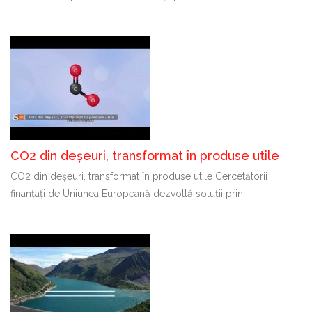
CO2 din deșeuri, transformat în produse utile
CO2 din deșeuri, transformat în produse utile Cercetătorii
finanțați de Uniunea Europeană dezvoltă soluții prin