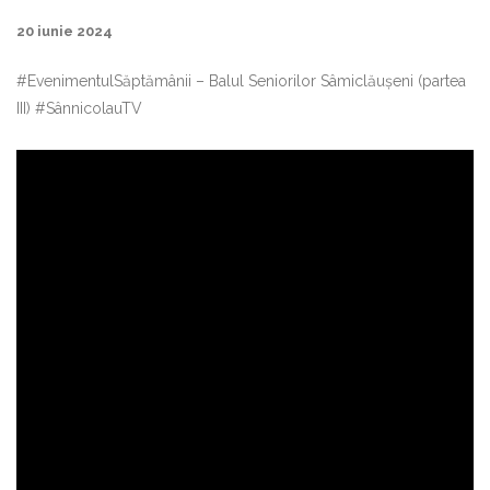
20 iunie 2024
#EvenimentulSăptămânii – Balul Seniorilor Sâmiclăușeni (partea
III) #SânnicolauTV