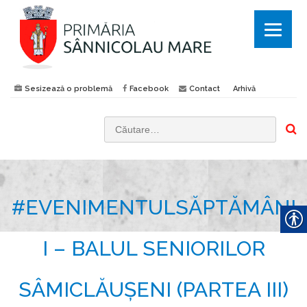
Sesizează o problemă
Facebook
Contact
Arhivă
C
a
u
t
#EVENIMENTULSĂPTĂMÂNI
ă
d
u
I – BALUL SENIORILOR
p
ă
SÂMICLĂUȘENI (PARTEA III)
: