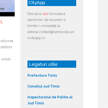
CityApp
Descarcă
aici
formularul
electronic de înscriere și
i,
trimite-l completat la
adresa contact@sannicolau.pr
ocityapp.ro
ansformat
cetătorii
soluții
Legaturi utile
Prefectura Timis
Consiliul Jud Timis
Inspectoratul de Politie al
Jud Timis