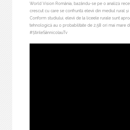
World Vision România, bazându-se pe o analiză recentă a
crescut cu care se confruntă elevii din mediul rural și
Conform studiului, elevii de la liceele rurale sunt apr
tehnologică au o probabilitate de 2,58 ori mai mare de 
#ȘtirileSânnicolauTv