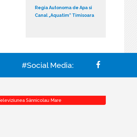
Regia Autonoma de Apa si
Canal „Aquatim” Timisoara
#Social Media:
eleviziunea Sânnicolau Mare