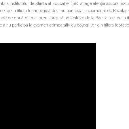
 Institutului de Științe al Educației (ISE), atrage atenția asupra riscu
 cei de la filiera tehnologică de a nu participa la examenul de Bacalaur
oape de două ori mai predispuși să absenteze de la Bac, iar cei de la fi
a nu participa la examen comparativ cu colegii lor din filiera teoretic