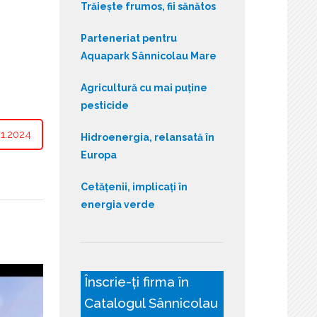
Trăiește frumos, fii sănătos
Parteneriat pentru
Aquapark Sânnicolau Mare
Agricultură cu mai puține
pesticide
1.2024
Hidroenergia, relansată în
Europa
Cetățenii, implicați în
energia verde
Înscrie-ți firma în
Catalogul Sânnicolau