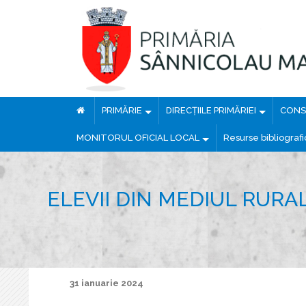
PRIMĂRIE
DIRECȚIILE PRIMĂRIEI
CONSI
MONITORUL OFICIAL LOCAL
Resurse bibliograf
ELEVII DIN MEDIUL RURA
31 ianuarie 2024