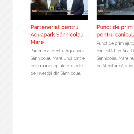
Parteneriat pentru
Punct de prim 
Aquapark Sânnicolau
pentru canicul
Mare
Punct de prim ajuto
Parteneriat pentru Aquapark
caniculă Primăria O
Sânnicolau Mare Unul dintre
Sânnicolau Mare re
cele mai așteptate proiecte
cetățenilor că punc
de investiții din Sânnicolau