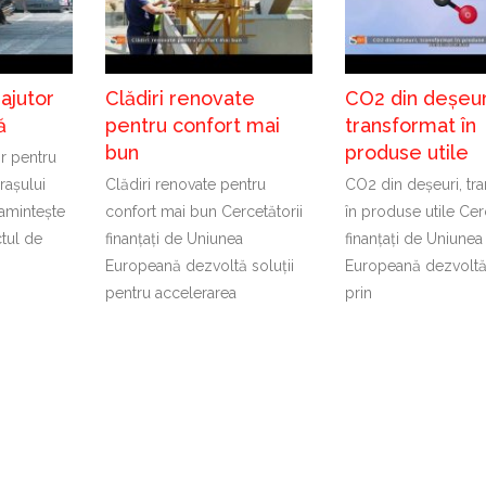
ajutor
Clădiri renovate
CO2 din deșeur
ă
pentru confort mai
transformat în
bun
produse utile
r pentru
rașului
Clădiri renovate pentru
CO2 din deșeuri, tr
amintește
confort mai bun Cercetătorii
în produse utile Cer
tul de
finanțați de Uniunea
finanțați de Uniunea
Europeană dezvoltă soluții
Europeană dezvoltă 
pentru accelerarea
prin