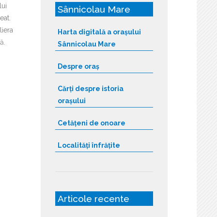
lui
Sânnicolau Mare
eat.
liera
Harta digitală a orașului
ă.
Sânnicolau Mare
Despre oraș
Cărți despre istoria
orașului
Cetățeni de onoare
Localități înfrățite
Articole recente