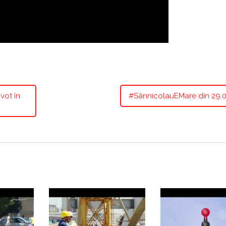
vot în
#SânnicolauEMare din 29.0