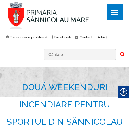
Sesizează o problemă
Facebook
Contact
Arhivă
C
a
u
t
DOUĂ WEEKENDURI
ă
d
u
INCENDIARE PENTRU
p
ă
SPORTUL DIN SÂNNICOLAU
: