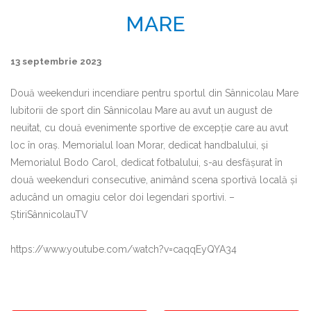
MARE
13 septembrie 2023
Două weekenduri incendiare pentru sportul din Sânnicolau Mare
Iubitorii de sport din Sânnicolau Mare au avut un august de
neuitat, cu două evenimente sportive de excepție care au avut
loc în oraș. Memorialul Ioan Morar, dedicat handbalului, și
Memorialul Bodo Carol, dedicat fotbalului, s-au desfășurat în
două weekenduri consecutive, animând scena sportivă locală și
aducând un omagiu celor doi legendari sportivi. –
ȘtiriSânnicolauTV
https://www.youtube.com/watch?v=caqqEyQYA34