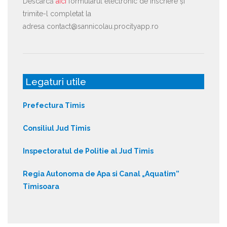
Descarcă
aici
formularul electronic de înscriere și
trimite-l completat la
adresa contact@sannicolau.procityapp.ro
Legaturi utile
Prefectura Timis
Consiliul Jud Timis
Inspectoratul de Politie al Jud Timis
Regia Autonoma de Apa si Canal „Aquatim”
Timisoara