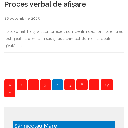
Proces verbal de afișare
16 octombrie 2025
Lista somațiilor și a titlurilor executorii pentru debitorii care nu au
fost găsiți la domiciliu sau și-au schimbat domiciliul poate fi
găsită aici
«
1
2
3
4
5
6
…
17
P
»
a
g
e
Sânnicolau Mare