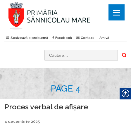
Sesizează o problemă
Facebook
Contact
Arhivă
C
a
u
t
PAGE 4
ă
d
u
Proces verbal de afișare
p
ă
4 decembrie 2025
: