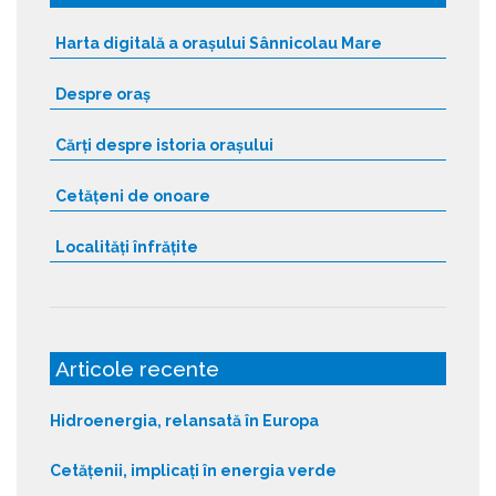
s
:
Harta digitală a orașului Sânnicolau Mare
Despre oraș
Cărți despre istoria orașului
Cetățeni de onoare
Localități înfrățite
Articole recente
Hidroenergia, relansată în Europa
Cetățenii, implicați în energia verde