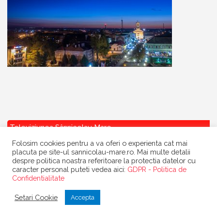
Televiziunea Sânnicolau Mare
Folosim cookies pentru a va oferi o experienta cat mai
placuta pe site-ul sannicolau-mare.ro. Mai multe detalii
despre politica noastra referitoare la protectia datelor cu
caracter personal puteti vedea aici:
GDPR - Politica de
Confidentialitate
Copyright
Primaria Sannicolau Mare
| portal realizat de
Dow Media
|
Setari Cookie
Accepta
gazduit de
BanatHost.ro