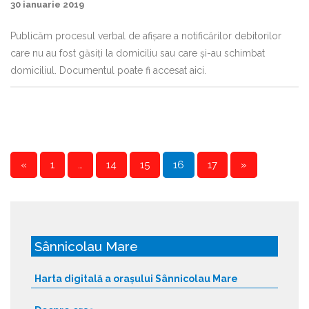
30 ianuarie 2019
Publicăm procesul verbal de afișare a notificărilor debitorilor
care nu au fost găsiți la domiciliu sau care și-au schimbat
domiciliul. Documentul poate fi accesat aici.
«
1
…
14
15
16
17
»
P
a
g
Sânnicolau Mare
e
s
Harta digitală a orașului Sânnicolau Mare
: