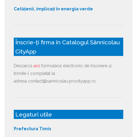
Cetățenii, implicați în energia verde
Înscrie-ți firma în Catalogul Sânnicolau
CityApp
Descarcă
aici
formularul electronic de înscriere și
trimite-l completat la
adresa contact@sannicolau.procityapp.ro
Legaturi utile
Prefectura Timis