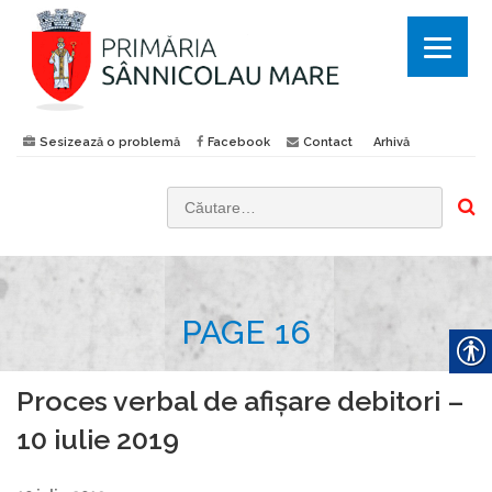
Sesizează o problemă
Facebook
Contact
Arhivă
C
a
u
t
PAGE 16
ă
d
u
Proces verbal de afișare debitori –
p
10 iulie 2019
ă
: