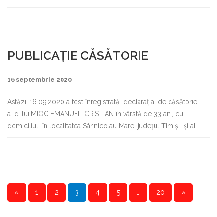
PUBLICAȚIE CĂSĂTORIE
16 septembrie 2020
Astăzi, 16.09.2020 a fost înregistrată declaraţia de căsătorie
a d-lui MIOC EMANUEL-CRISTIAN în vârstă de 33 ani, cu
domiciliul în localitatea Sânnicolau Mare, judeţul Timiş, şi al
«
1
2
3
4
5
…
20
»
P