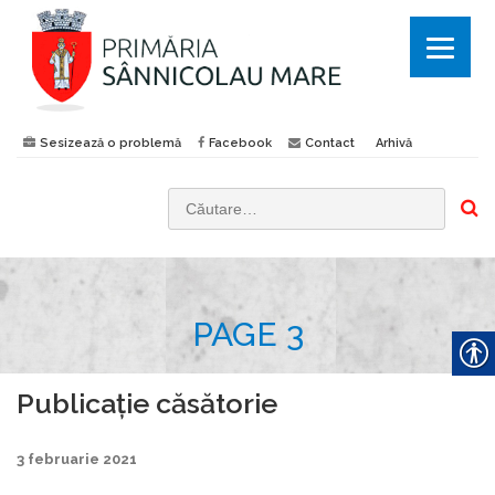
Sesizează o problemă
Facebook
Contact
Arhivă
C
a
u
t
PAGE 3
ă
d
u
Publicație căsătorie
p
ă
3 februarie 2021
: