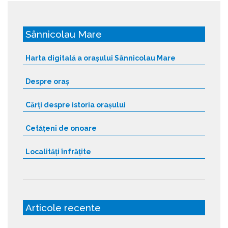
a
g
Sânnicolau Mare
e
s
Harta digitală a orașului Sânnicolau Mare
:
Despre oraș
Cărți despre istoria orașului
Cetățeni de onoare
Localități înfrățite
Articole recente