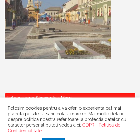
Televiziunea Sânnicolau Mare
Folosim cookies pentru a va oferi o experienta cat mai
placuta pe site-ul sannicolau-mare.ro. Mai multe detalii
despre politica noastra referitoare la protectia datelor cu
caracter personal puteti vedea aici:
GDPR - Politica de
Confidentialitate
Copyright
Primaria Sannicolau Mare
| portal realizat de
Dow Media
|