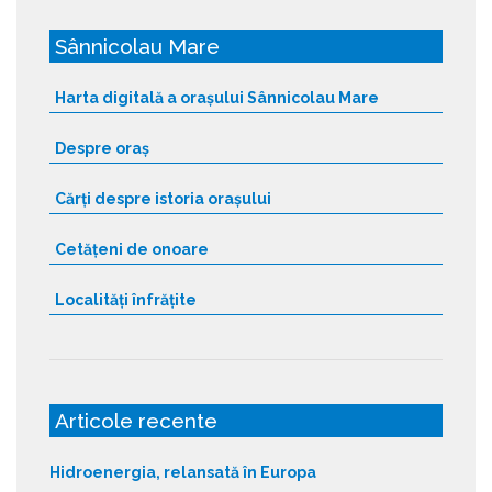
g
Sânnicolau Mare
e
s
Harta digitală a orașului Sânnicolau Mare
:
Despre oraș
Cărți despre istoria orașului
Cetățeni de onoare
Localități înfrățite
Articole recente
Hidroenergia, relansată în Europa