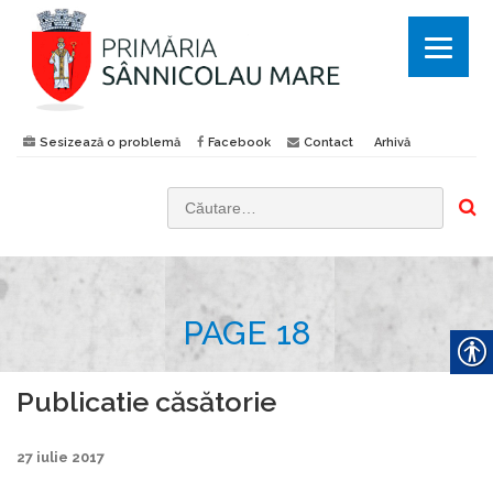
Sesizează o problemă
Facebook
Contact
Arhivă
C
a
u
t
PAGE 18
ă
d
u
Publicatie căsătorie
p
ă
27 iulie 2017
: