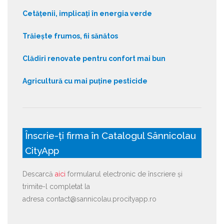
Cetățenii, implicați în energia verde
Trăiește frumos, fii sănătos
Clădiri renovate pentru confort mai bun
Agricultură cu mai puține pesticide
Înscrie-ți firma în Catalogul Sânnicolau
CityApp
Descarcă
aici
formularul electronic de înscriere și
trimite-l completat la
adresa contact@sannicolau.procityapp.ro