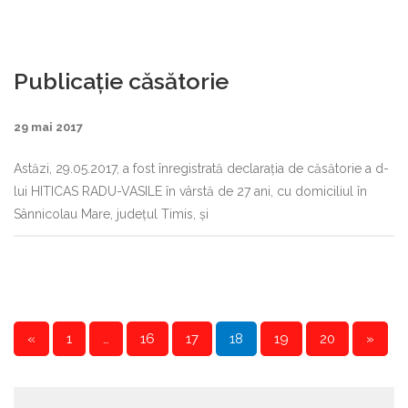
Publicație căsătorie
29 mai 2017
Astăzi, 29.05.2017, a fost înregistrată declaraţia de căsătorie a d-
lui HITICAS RADU-VASILE în vârstă de 27 ani, cu domiciliul în
Sânnicolau Mare, judeţul Timis, şi
«
1
…
16
17
18
19
20
»
P
a