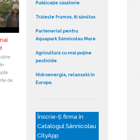
Publicație căsătorie
Trăiește frumos, fii sănătos
Parteneriat pentru
Aquapark Sânnicolau Mare
mai
e
Agricultură cu mai puține
puține
pesticide
din
opte
Hidroenergia, relansată în
nte de
Europa
Înscrie-ți firma în
Catalogul Sânnicolau
CityApp