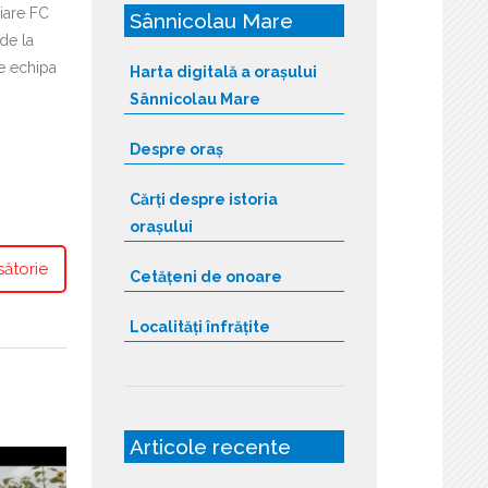
iare FC
Sânnicolau Mare
 de la
de echipa
Harta digitală a orașului
Sânnicolau Mare
Despre oraș
Cărți despre istoria
orașului
sătorie
Cetățeni de onoare
Localități înfrățite
Articole recente