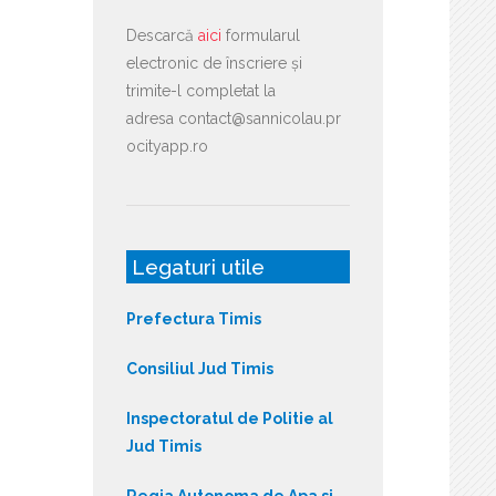
Descarcă
aici
formularul
electronic de înscriere și
trimite-l completat la
adresa contact@sannicolau.pr
ocityapp.ro
Legaturi utile
Prefectura Timis
Consiliul Jud Timis
Inspectoratul de Politie al
Jud Timis
Regia Autonoma de Apa si