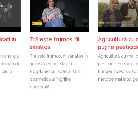
cați în
Trăiește frumos, fii
Agricultură cu 
sănătos
puține pesticid
 în energia
Trăiește frumos, fii sănătos În
Agricultură cu mai 
inanțați de
această ediție, Slavița
pesticide Fermierii 
 caută
Bogdănescu, specialist în
Europa încep să ad
t
cosmetică și îngrijire
metode mai intelige
corporală,