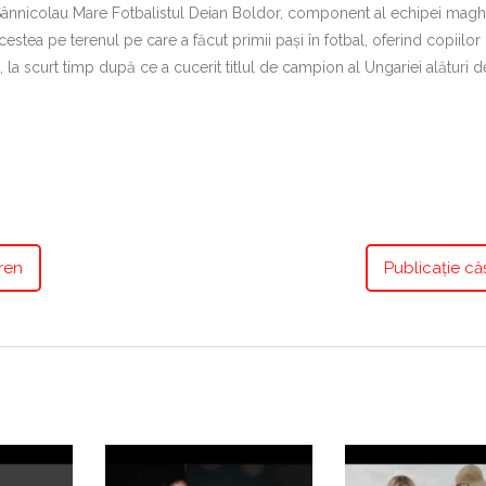
a Sânnicolau Mare Fotbalistul Deian Boldor, component al echipei magh
cestea pe terenul pe care a făcut primii pași în fotbal, oferind copiilor
la scurt timp după ce a cucerit titlul de campion al Ungariei alături 
ren
Publicație că