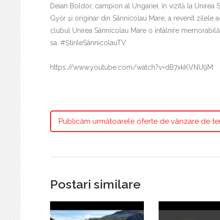
Deian Boldor, campion al Ungariei, în vizită la Unire
Győr și originar din Sânnicolau Mare, a revenit zilele a
clubul Unirea Sânnicolau Mare o întâlnire memorabilă, 
sa. #ȘtirileSânnicolauTV
https://www.youtube.com/watch?v=dB7xkKVNU9M
Publicăm următoarele oferte de vânzare de te
Postari similare