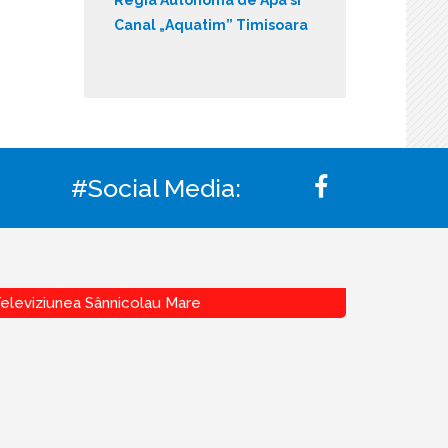
Canal „Aquatim” Timisoara
#Social Media:
eleviziunea Sânnicolau Mare