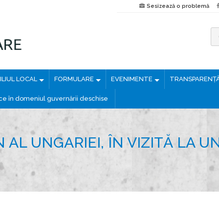
Sesizează o problemă
C
a
u
LIUL LOCAL
FORMULARE
EVENIMENTE
TRANSPARENȚ
t
ă
ice în domeniul guvernării deschise
d
u
p
 AL UNGARIEI, ÎN VIZITĂ LA 
ă
: