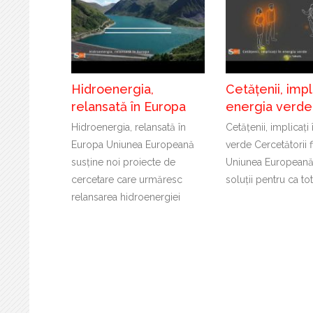
Hidroenergia,
Cetățenii, impli
relansată în Europa
energia verde
Hidroenergia, relansată în
Cetățenii, implicați
Europa Uniunea Europeană
verde Cercetătorii f
susține noi proiecte de
Uniunea Europeană
cercetare care urmăresc
soluții pentru ca to
relansarea hidroenergiei