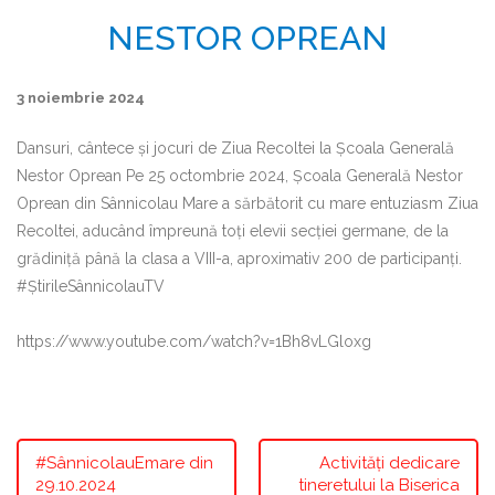
NESTOR OPREAN
3 noiembrie 2024
Dansuri, cântece și jocuri de Ziua Recoltei la Școala Generală
Nestor Oprean Pe 25 octombrie 2024, Școala Generală Nestor
Oprean din Sânnicolau Mare a sărbătorit cu mare entuziasm Ziua
Recoltei, aducând împreună toți elevii secției germane, de la
grădiniță până la clasa a VIII-a, aproximativ 200 de participanți.
#ȘtirileSânnicolauTV
https://www.youtube.com/watch?v=1Bh8vLGloxg
#SânnicolauEmare din
Activități dedicare
29.10.2024
tineretului la Biserica