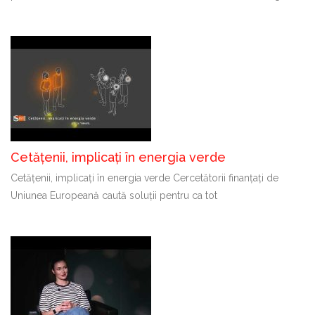
Cetățenii, implicați în energia verde
Cetățenii, implicați în energia verde Cercetătorii finanțați de
Uniunea Europeană caută soluții pentru ca tot