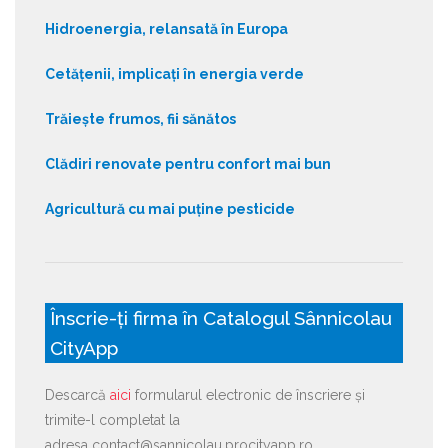
Hidroenergia, relansată în Europa
Cetățenii, implicați în energia verde
Trăiește frumos, fii sănătos
Clădiri renovate pentru confort mai bun
Agricultură cu mai puține pesticide
Înscrie-ți firma în Catalogul Sânnicolau
CityApp
Descarcă
aici
formularul electronic de înscriere și
trimite-l completat la
adresa contact@sannicolau.procityapp.ro