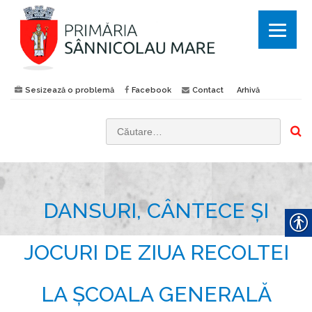
Sesizează o problemă
Facebook
Contact
Arhivă
C
a
u
t
DANSURI, CÂNTECE ȘI
ă
d
u
JOCURI DE ZIUA RECOLTEI
p
ă
LA ȘCOALA GENERALĂ
: