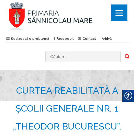
Sesizează o problemă
Facebook
Contact
Arhivă
C
a
u
t
CURTEA REABILITATĂ A
ă
d
u
ȘCOLII GENERALE NR. 1
p
ă
„THEODOR BUCURESCU”,
: