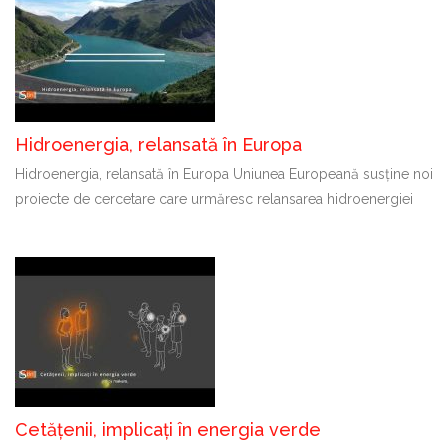
Hidroenergia, relansată în Europa
Hidroenergia, relansată în Europa Uniunea Europeană susține noi
proiecte de cercetare care urmăresc relansarea hidroenergiei
Cetățenii, implicați în energia verde