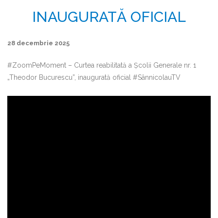
INAUGURATĂ OFICIAL
28 decembrie 2025
#ZoomPeMoment – Curtea reabilitată a Școlii Generale nr. 1
„Theodor Bucurescu”, inaugurată oficial #SânnicolauTV