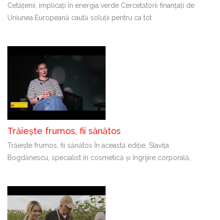
Cetățenii, implicați în energia verde Cercetătorii finanțați de
Uniunea Europeană caută soluții pentru ca tot
Trăiește frumos, fii sănătos
Trăiește frumos, fii sănătos În această ediție, Slavița
Bogdănescu, specialist în cosmetică și îngrijire corporală,