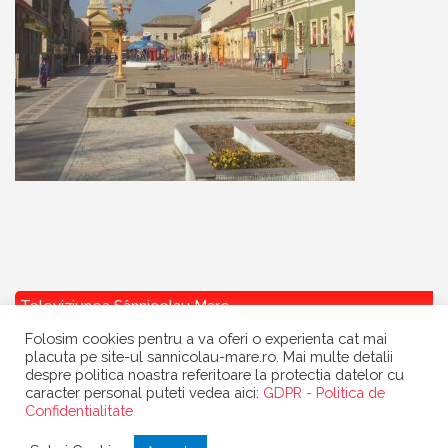
Televiziunea Sânnicolau Mare
Folosim cookies pentru a va oferi o experienta cat mai
placuta pe site-ul sannicolau-mare.ro. Mai multe detalii
despre politica noastra referitoare la protectia datelor cu
caracter personal puteti vedea aici:
GDPR - Politica de
Confidentialitate
Copyright
Primaria Sannicolau Mare
| portal realizat de
Dow Media
|