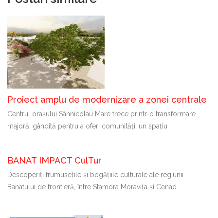
Proiect amplu de modernizare a zonei centrale
Centrul orașului Sânnicolau Mare trece printr-o transformare
majoră, gândită pentru a oferi comunității un spațiu
BANAT IMPACT CulTur
Descoperiți frumusețile și bogățiile culturale ale regiunii
Banatului de frontieră, între Stamora Moravița și Cenad.