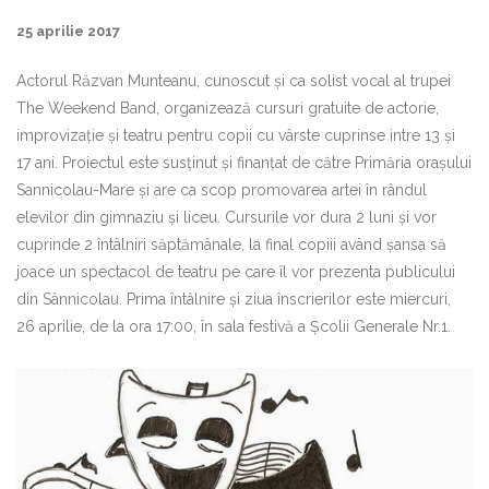
25 aprilie 2017
Actorul Răzvan Munteanu, cunoscut și ca solist vocal al trupei
The Weekend Band, organizează cursuri gratuite de actorie,
improvizație și teatru pentru copii cu vârste cuprinse intre 13 și
17 ani. Proiectul este susținut și finanțat de către Primăria orașului
Sannicolau-Mare și are ca scop promovarea artei în rândul
elevilor din gimnaziu și liceu. Cursurile vor dura 2 luni și vor
cuprinde 2 întâlniri săptămânale, la final copiii având șansa să
joace un spectacol de teatru pe care îl vor prezenta publicului
din Sânnicolau. Prima întâlnire și ziua înscrierilor este miercuri,
26 aprilie, de la ora 17:00, în sala festivă a Școlii Generale Nr.1.