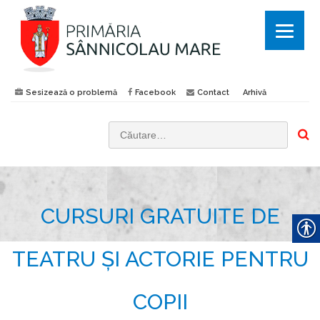
Sesizează o problemă
Facebook
Contact
Arhivă
C
a
u
t
CURSURI GRATUITE DE
ă
d
u
TEATRU ȘI ACTORIE PENTRU
p
ă
COPII
: