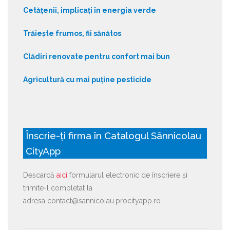
Cetățenii, implicați în energia verde
Trăiește frumos, fii sănătos
Clădiri renovate pentru confort mai bun
Agricultură cu mai puține pesticide
Înscrie-ți firma în Catalogul Sânnicolau
CityApp
Descarcă
aici
formularul electronic de înscriere și
trimite-l completat la
adresa contact@sannicolau.procityapp.ro