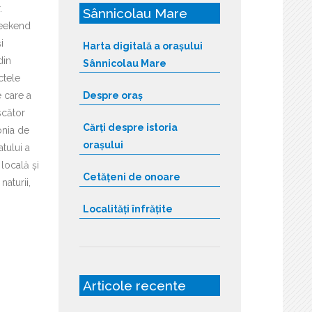
.
Sânnicolau Mare
weekend
i
Harta digitală a orașului
din
Sânnicolau Mare
ctele
e care a
Despre oraș
escător
Cărți despre istoria
onia de
orașului
tului a
locală și
Cetățeni de onoare
naturii,
Localități înfrățite
Articole recente