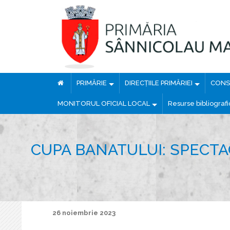
PRIMĂRIE
DIRECȚIILE PRIMĂRIEI
CONSI
MONITORUL OFICIAL LOCAL
Resurse bibliograf
CUPA BANATULUI: SPECTA
26 noiembrie 2023