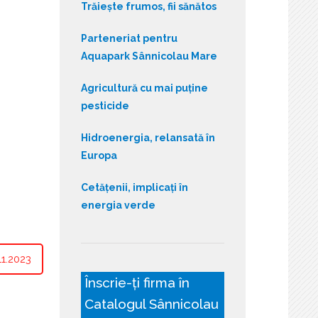
Trăiește frumos, fii sănătos
Parteneriat pentru
Aquapark Sânnicolau Mare
Agricultură cu mai puține
pesticide
Hidroenergia, relansată în
Europa
Cetățenii, implicați în
energia verde
1.2023
Înscrie-ți firma în
Catalogul Sânnicolau