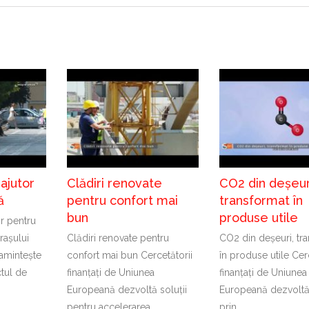
ajutor
Clădiri renovate
CO2 din deșeur
ă
pentru confort mai
transformat în
bun
produse utile
r pentru
rașului
Clădiri renovate pentru
CO2 din deșeuri, tr
amintește
confort mai bun Cercetătorii
în produse utile Cer
tul de
finanțați de Uniunea
finanțați de Uniunea
Europeană dezvoltă soluții
Europeană dezvoltă 
pentru accelerarea
prin