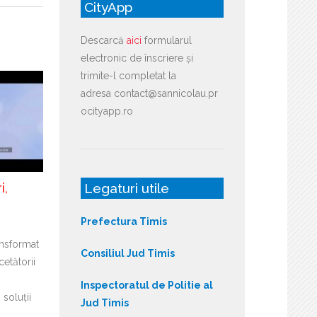
CityApp
Descarcă
aici
formularul
electronic de înscriere și
trimite-l completat la
adresa contact@sannicolau.pr
ocityapp.ro
Legaturi utile
i,
Prefectura Timis
ansformat
Consiliul Jud Timis
cetătorii
Inspectoratul de Politie al
soluții
Jud Timis