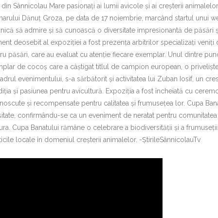
din Sânnicolau Mare pasionați ai lumii avicole și ai creșterii animalelor
marului Dănuț Groza, pe data de 17 noiembrie, marcând startul unui 
zia unică să admire și să cunoască o diversitate impresionantă de păsări ș
ent deosebit al expoziției a fost prezența arbitrilor specializați veniți 
u păsări, care au evaluat cu atenție fiecare exemplar. Unul dintre pun
plar de cocoș care a câștigat titlul de campion european, o privelișt
 cadrul evenimentului, s-a sărbătorit și activitatea lui Zuban Iosif, un cr
ția și pasiunea pentru avicultură. Expoziția a fost încheiată cu cerem
oscute și recompensate pentru calitatea și frumusețea lor. Cupa Bana
rsitate, confirmându-se ca un eveniment de neratat pentru comunitatea 
ra. Cupa Banatului rămâne o celebrare a biodiversității și a frumuseții 
ticile locale în domeniul creșterii animalelor. -ȘtirileSânnicolauTv