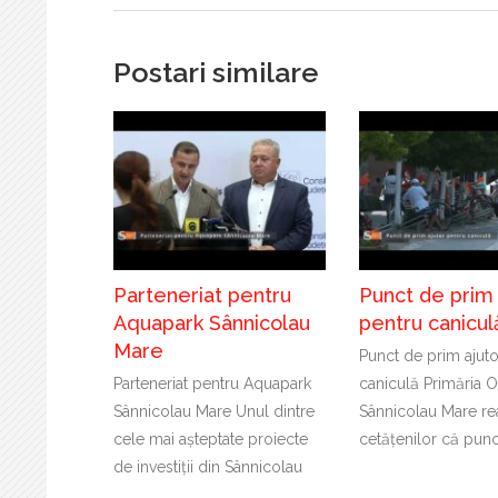
Postari similare
Parteneriat pentru
Punct de prim 
Aquapark Sânnicolau
pentru canicul
Mare
Punct de prim ajuto
Parteneriat pentru Aquapark
caniculă Primăria O
Sânnicolau Mare Unul dintre
Sânnicolau Mare re
cele mai așteptate proiecte
cetățenilor că punc
de investiții din Sânnicolau