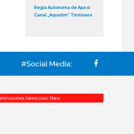
Regia Autonoma de Apa si
Canal „Aquatim” Timisoara
#Social Media:
eleviziunea Sânnicolau Mare