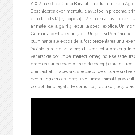
A XIV-a ediție a Cupei Banatului a adunat în Piața Agro 
Deschiderea evenimentului a avut loc în prezența pri
plin de activități și expoziții. Vizitatorii au avut oca
animale, de la găini și iepuri la specii exotice. Un mom
Germania pentru iepuri și din Ungaria și România pentr
culminante ale expoziției a fost prezentarea unui exem
încântat și a captivat atenția tuturor celor prezenți. În
venerat de porumbei maltezi, omagiindu-se astfel tradi
premiere, unde exemplarele de excepție au fost recun
oferit astfel un adevărat spectacol de culoare și dive
pentru toți cei care prețuiesc lumea animală și avicultu
consolidând legăturile comunității cu tradițiile și prac