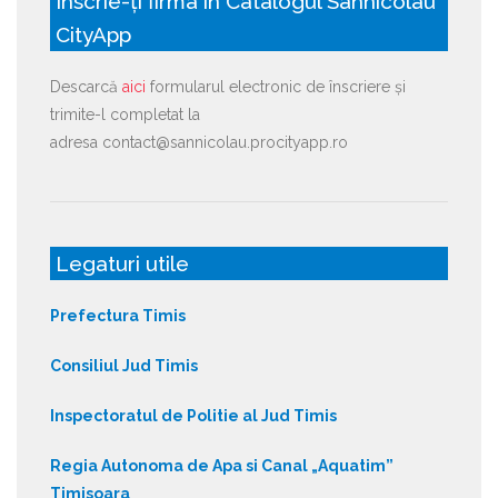
Înscrie-ți firma în Catalogul Sânnicolau
CityApp
Descarcă
aici
formularul electronic de înscriere și
trimite-l completat la
adresa contact@sannicolau.procityapp.ro
Legaturi utile
Prefectura Timis
Consiliul Jud Timis
Inspectoratul de Politie al Jud Timis
Regia Autonoma de Apa si Canal „Aquatim”
Timisoara