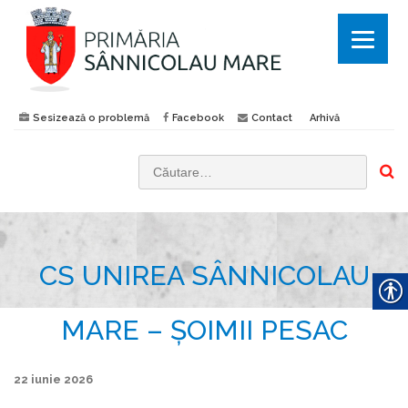
Sesizează o problemă
Facebook
Contact
Arhivă
C
a
u
t
CS UNIREA SÂNNICOLAU
ă
d
u
MARE – ŞOIMII PESAC
p
ă
22 iunie 2026
: