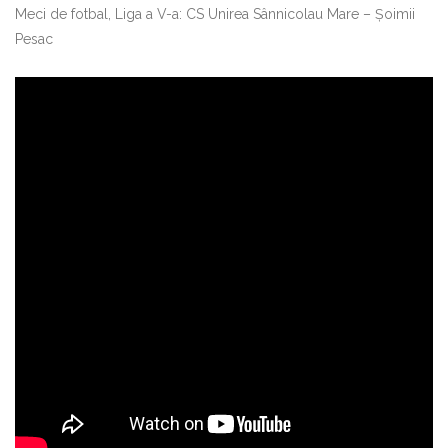
Meci de fotbal, Liga a V-a: CS Unirea Sânnicolau Mare – Şoimii
Pesac