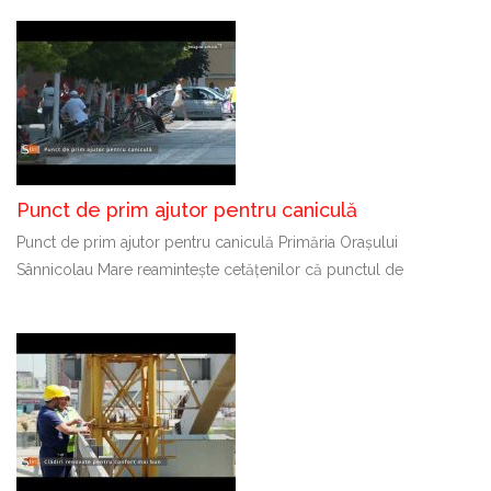
Punct de prim ajutor pentru caniculă
Punct de prim ajutor pentru caniculă Primăria Orașului
Sânnicolau Mare reamintește cetățenilor că punctul de