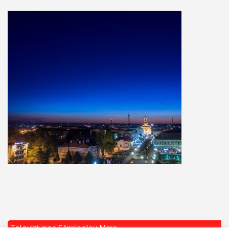
Televiziunea Sânnicolau Mare