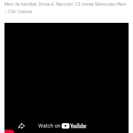
Meci de handbal, Divzia A, Masculin: CS Unirea Sânnicolau Mare
– CSU Craiova