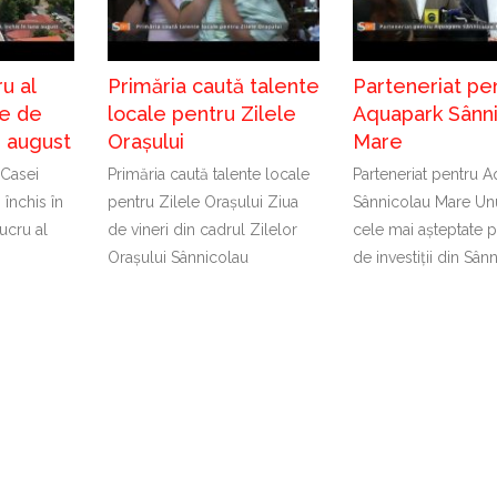
u al
Primăria caută talente
Parteneriat pe
e de
locale pentru Zilele
Aquapark Sânn
în august
Orașului
Mare
 Casei
Primăria caută talente locale
Parteneriat pentru 
 închis în
pentru Zilele Orașului Ziua
Sânnicolau Mare Unu
ucru al
de vineri din cadrul Zilelor
cele mai așteptate p
Orașului Sânnicolau
de investiții din Sân