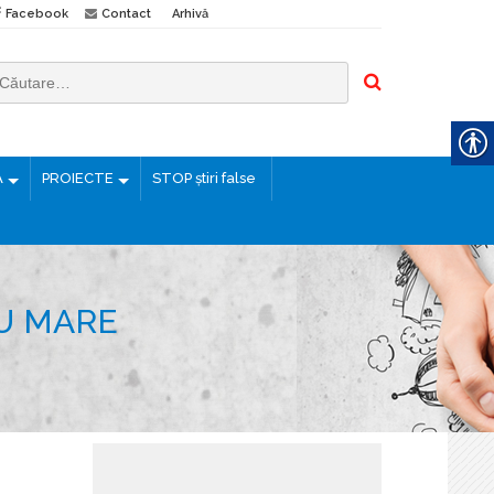
Facebook
Contact
Arhivă
Ă
PROIECTE
STOP știri false
U MARE