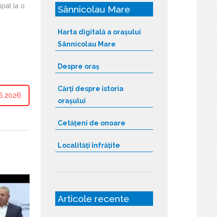
ipat la o
Sânnicolau Mare
Harta digitală a orașului
Sânnicolau Mare
Despre oraș
Cărți despre istoria
6.2026
orașului
Cetățeni de onoare
Localități înfrățite
Articole recente