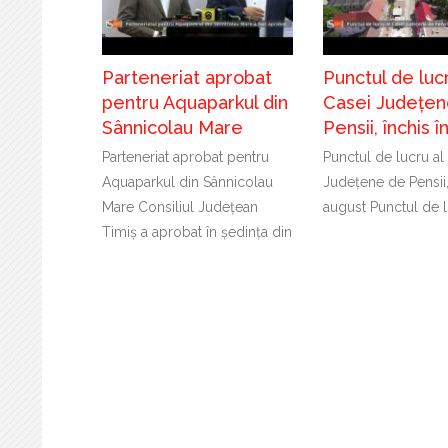
Parteneriat aprobat
Punctul de lucr
pentru Aquaparkul din
Casei Județen
Sânnicolau Mare
Pensii, închis 
Parteneriat aprobat pentru
Punctul de lucru al
Aquaparkul din Sânnicolau
Județene de Pensii,
Mare Consiliul Județean
august Punctul de l
Timiș a aprobat în ședința din