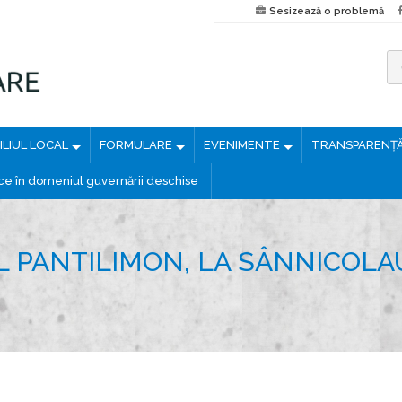
Sesizează o problemă
C
a
u
LIUL LOCAL
FORMULARE
EVENIMENTE
TRANSPARENȚ
t
ă
ice în domeniul guvernării deschise
d
u
p
L PANTILIMON, LA SÂNNICOLA
ă
: