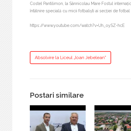
Costel Pantilimon, la Sânnicolau Mare Fostul internați
întâlnire specială cu micii fotbaliști ai secției de fotb
https://www.youtube.com/watch?v=Uh_oySZ-hcE
Absolvire la Liceul „Ioan Jebelean”
Postari similare