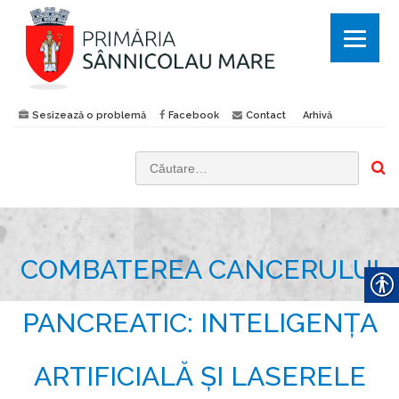
Sesizează o problemă
Facebook
Contact
Arhivă
C
a
u
t
COMBATEREA CANCERULUI
ă
d
u
PANCREATIC: INTELIGENȚA
p
ă
ARTIFICIALĂ ȘI LASERELE
: