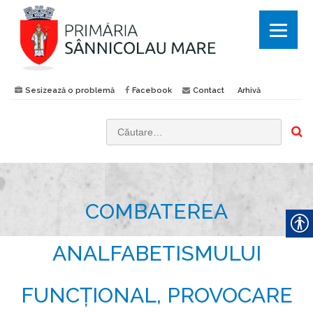
Sesizează o problemă
Facebook
Contact
Arhivă
C
a
u
t
COMBATEREA
ă
d
u
ANALFABETISMULUI
p
ă
FUNCȚIONAL, PROVOCARE
: