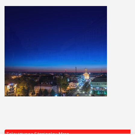
Televiziunea Sânnicolau Mare