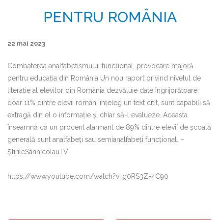
PENTRU ROMÂNIA
22 mai 2023
Combaterea analfabetismului funcțional, provocare majoră
pentru educația din România Un nou raport privind nivelul de
literație al elevilor din România dezvăluie date îngrijorătoare:
doar 11% dintre elevii români înțeleg un text citit, sunt capabili să
extragă din el o informație și chiar să-l evalueze. Aceasta
înseamnă că un procent alarmant de 89% dintre elevii de școală
generală sunt analfabeți sau semianalfabeți funcțional. –
ȘtirileSânnicolauTV
https://www.youtube.com/watch?v=g0RS3Z-4C90