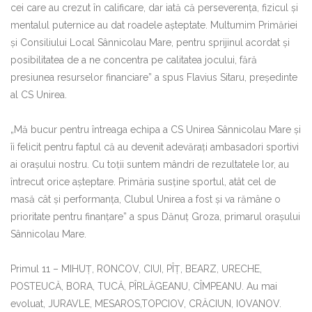
cei care au crezut în calificare, dar iată că perseverența, fizicul și
mentalul puternice au dat roadele așteptate. Multumim Primăriei
și Consiliului Local Sânnicolau Mare, pentru sprijinul acordat și
posibilitatea de a ne concentra pe calitatea jocului, fără
presiunea resurselor financiare” a spus Flavius Sitaru, președinte
al CS Unirea.
„Mă bucur pentru întreaga echipa a CS Unirea Sânnicolau Mare și
îi felicit pentru faptul că au devenit adevărați ambasadori sportivi
ai orașului nostru. Cu toții suntem mândri de rezultatele lor, au
întrecut orice așteptare. Primăria susține sportul, atât cel de
masă cât și performanța, Clubul Unirea a fost și va rămâne o
prioritate pentru finanțare” a spus Dănuț Groza, primarul orașului
Sânnicolau Mare.
Primul 11 – MIHUȚ, RONCOV, CIUI, PÎȚ, BEARZ, URECHE,
POSTEUCĂ, BORA, TUCĂ, PÎRLĂGEANU, CÎMPEANU. Au mai
evoluat, JURAVLE, MESAROS,TOPCIOV, CRĂCIUN, IOVANOV.