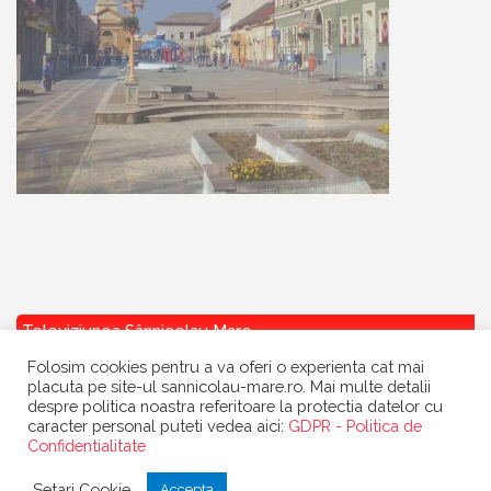
Televiziunea Sânnicolau Mare
Folosim cookies pentru a va oferi o experienta cat mai
placuta pe site-ul sannicolau-mare.ro. Mai multe detalii
despre politica noastra referitoare la protectia datelor cu
caracter personal puteti vedea aici:
GDPR - Politica de
Confidentialitate
Copyright
Primaria Sannicolau Mare
| portal realizat de
Dow Media
|
Setari Cookie
Accepta