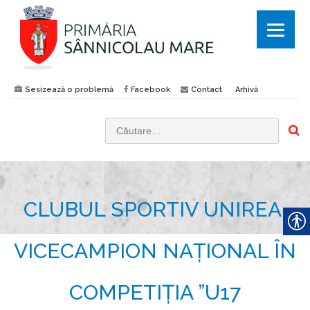
Sesizează o problemă
Facebook
Contact
Arhivă
C
a
u
t
CLUBUL SPORTIV UNIREA,
ă
d
u
VICECAMPION NAȚIONAL ÎN
p
ă
COMPETIȚIA ”U17
: