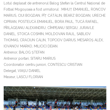
Lotul deplasat de antrenorul Balog Ștefan la Centrul Național de
Fotbal Mogoșoaia a fost următorul : MIHUȚ EMANUEL, RONCOV
MARIUS, CIUI BOGDAN, PÎȚ CĂTĂLIN, BEARZ BOGDAN, URECHE
CIPRIAN, POSTEUCĂ EMANUEL, BORA PAUL, TUCĂ RAFAEL,
PÎRLĂGEANU ALEXANDRU, CÎMPEANU SERGIU, JURAVLE
DANIEL, STOICA COSMIN, MOLDOVAN RAUL, SABLIOV
THOMAS, CRĂCIUN CĂLIN, TOPCIOV DARIUS, MESAROȘ ALEX,
IOVANOV MARKO, MILICICI DEIAN.
Antrenor, BALOG ȘTEFAN
Antrenor portari, SITARU MARIUS
Coordonator centru juniori, CONTESCU CRISTIAN
Delegat, VIAȘU DANIEL
Maseur, LASCU FLORIAN