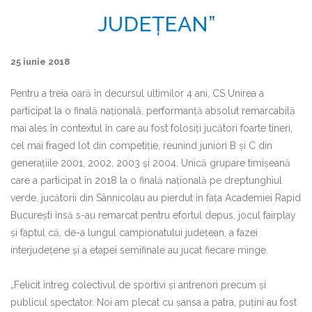
JUDEȚEAN”
25 iunie 2018
Pentru a treia oară în decursul ultimilor 4 ani, CS Unirea a
participat la o finală națională, performanță absolut remarcabilă
mai ales în contextul în care au fost folosiți jucători foarte tineri,
cel mai fraged lot din competiție, reunind juniori B și C din
generațiile 2001, 2002, 2003 și 2004. Unică grupare timișeană
care a participat în 2018 la o finală națională pe dreptunghiul
verde, jucătorii din Sânnicolau au pierdut în fața Academiei Rapid
București însă s-au remarcat pentru efortul depus, jocul fairplay
și faptul că, de-a lungul campionatului județean, a fazei
interjudețene și a etapei semifinale au jucat fiecare minge.
„Felicit întreg colectivul de sportivi și antrenori precum și
publicul spectator. Noi am plecat cu șansa a patra, puțini au fost