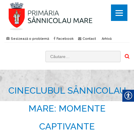
Sesizează o problemă
Facebook
Contact
Arhivă
C
a
u
t
CINECLUBUL SÂNNICOLAU
ă
d
u
MARE: MOMENTE
p
ă
CAPTIVANTE
: