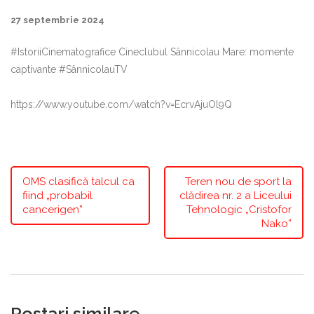
27 septembrie 2024
#IstoriiCinematografice Cineclubul Sânnicolau Mare: momente
captivante #SânnicolauTV
https://www.youtube.com/watch?v=EcrvAjuOl9Q
OMS clasifică talcul ca
Teren nou de sport la
fiind „probabil
clădirea nr. 2 a Liceului
cancerigen”
Tehnologic „Cristofor
Nako”
Postari similare