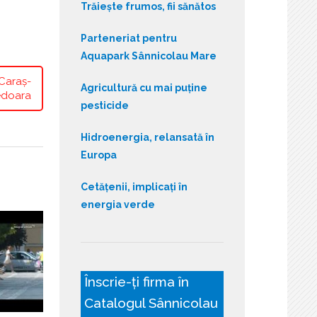
Trăiește frumos, fii sănătos
Parteneriat pentru
Aquapark Sânnicolau Mare
 Caraș-
Agricultură cu mai puține
edoara
pesticide
Hidroenergia, relansată în
Europa
Cetățenii, implicați în
energia verde
Înscrie-ți firma în
Catalogul Sânnicolau