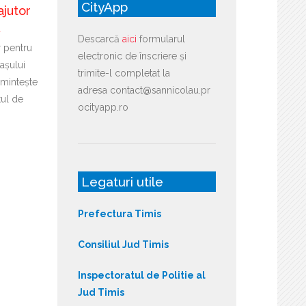
CityApp
ajutor
ă
Descarcă
aici
formularul
r pentru
electronic de înscriere și
așului
trimite-l completat la
mintește
adresa contact@sannicolau.pr
tul de
ocityapp.ro
Legaturi utile
Prefectura Timis
Consiliul Jud Timis
Inspectoratul de Politie al
Jud Timis