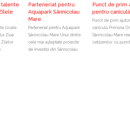
 talente
Parteneriat pentru
Punct de prim 
Zilele
Aquapark Sânnicolau
pentru canicul
Mare
Punct de prim ajuto
nte locale
Parteneriat pentru Aquapark
caniculă Primăria Or
lui Ziua
Sânnicolau Mare Unul dintre
Sânnicolau Mare rea
 Zilelor
cele mai așteptate proiecte
cetățenilor că punc
u
de investiții din Sânnicolau