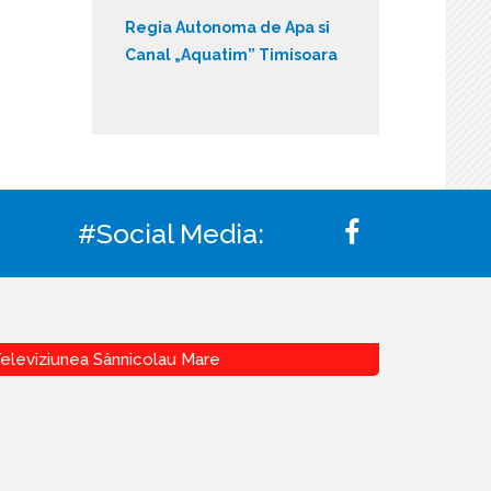
Regia Autonoma de Apa si
Canal „Aquatim” Timisoara
#Social Media:
eleviziunea Sânnicolau Mare