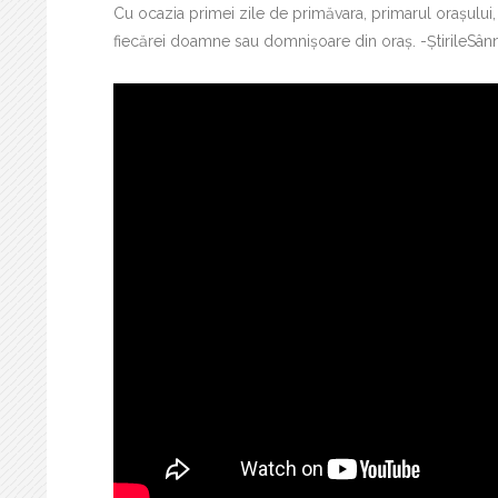
Cu ocazia primei zile de primăvara, primarul orașului
fiecărei doamne sau domnișoare din oraș. -ȘtirileSân