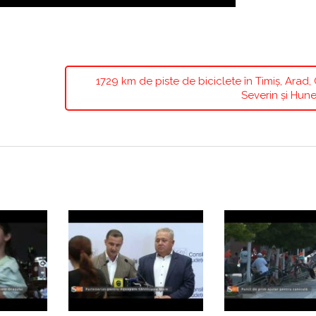
1729 km de piste de biciclete în Timiș, Arad,
Severin și Hun