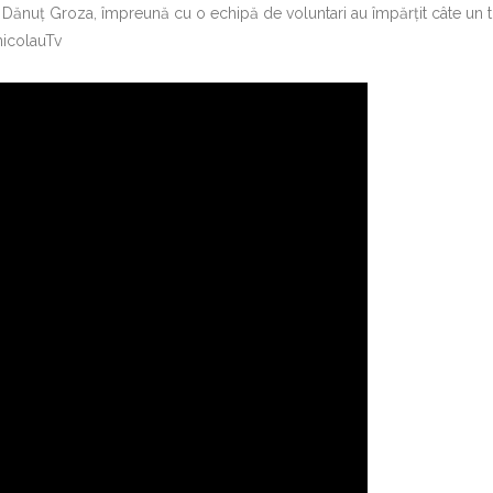
, Dănuț Groza, împreună cu o echipă de voluntari au împărțit câte un t
nicolauTv