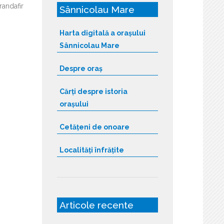
randafir
Sânnicolau Mare
Harta digitală a orașului
Sânnicolau Mare
Despre oraș
Cărți despre istoria
orașului
Cetățeni de onoare
Localități înfrățite
Articole recente