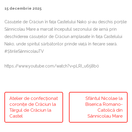
15 decembrie 2025
Căsuțele de Crăciun în fața Castelului Nako și-au deschis porțile
Sânnicolau Mare a marcat începutul sezonului de iarnă prin
deschiderea căsuțelor de Crăciun amplasate în fața Castelului
Nako, unde spiritul sărbătorilor prinde viață în fiecare seară.
#ȘtirileSânnicolauTV
https://www.youtube.com/watch?v=pLRI_u658b0
Atelier de confecționat
Sfântul Nicolae la
coronițe de Crăciun la
Biserica Romano-
Târgul de Crăciun la
Catolică din
Castel
Sânnicolau Mare