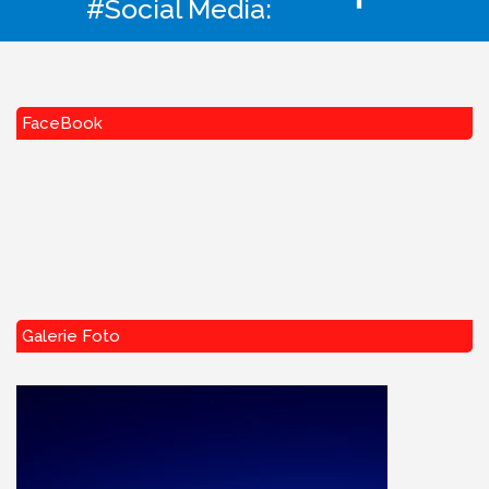
#Social Media:
FaceBook
Galerie Foto