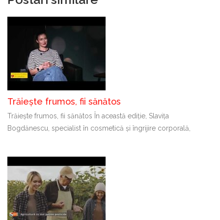
Trăiește frumos, fii sănătos
Trăiește frumos, fii sănătos În această ediție, Slavița
Bogdănescu, specialist în cosmetică și îngrijire corporală,