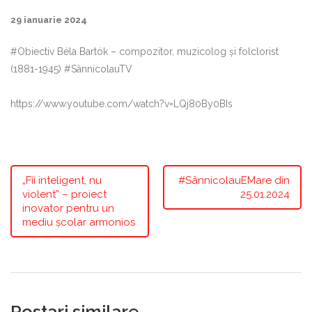
29 ianuarie 2024
#Obiectiv Béla Bartók – compozitor, muzicolog și folclorist
(1881-1945) #SânnicolauTV
https://www.youtube.com/watch?v=LQj80By0BIs
„Fii inteligent, nu
#SânnicolauEMare din
violent” – proiect
25.01.2024
inovator pentru un
mediu școlar armonios
Postari similare