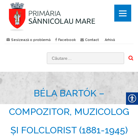
Sesizează o problemă
Facebook
Contact
Arhivă
C
a
u
t
BÉLA BARTÓK –
ă
d
u
COMPOZITOR, MUZICOLOG
p
ă
ȘI FOLCLORIST (1881-1945)
: