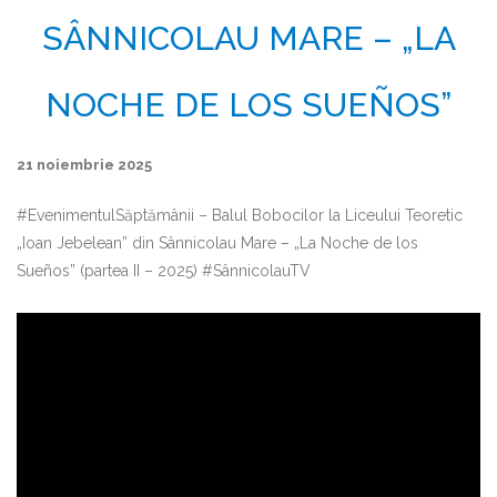
SÂNNICOLAU MARE – „LA
NOCHE DE LOS SUEÑOS”
21 noiembrie 2025
#EvenimentulSăptămânii – Balul Bobocilor la Liceului Teoretic
„Ioan Jebelean” din Sânnicolau Mare – „La Noche de los
Sueños” (partea II – 2025) #SânnicolauTV