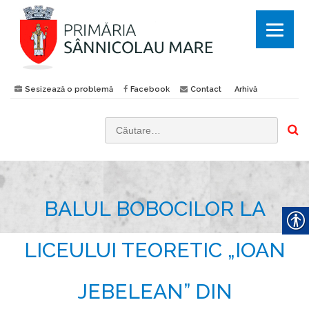
Sesizează o problemă
Facebook
Contact
Arhivă
C
a
u
t
BALUL BOBOCILOR LA
ă
d
u
LICEULUI TEORETIC „IOAN
p
ă
JEBELEAN” DIN
: