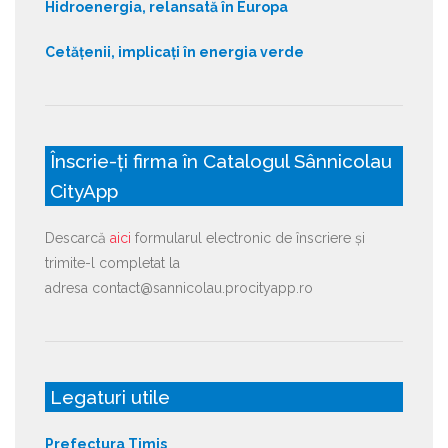
Hidroenergia, relansată în Europa
Cetățenii, implicați în energia verde
Înscrie-ți firma în Catalogul Sânnicolau
CityApp
Descarcă
aici
formularul electronic de înscriere și
trimite-l completat la
adresa contact@sannicolau.procityapp.ro
Legaturi utile
Prefectura Timis