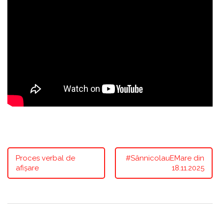
Proces verbal de
#SânnicolauEMare din
afișare
18.11.2025