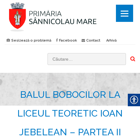
Sesizează o problemă
Facebook
Contact
Arhivă
C
a
u
t
BALUL BOBOCILOR LA
ă
d
u
LICEUL TEORETIC IOAN
p
ă
JEBELEAN – PARTEA II
: