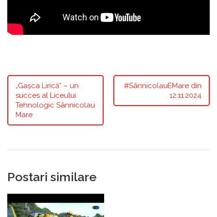
„Gașca Lirică” – un
#SânnicolauEMare din
succes al Liceului
12.11.2024
Tehnologic Sânnicolau
Mare
Postari similare