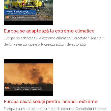
Europa se adaptează la extreme climatice
Europa se adaptează la extreme climatice Cercetătorii finanțați
de Uniunea Europeană lucrează alături de autorități
Europa caută soluții pentru incendii extreme
Europa caută soluții pentru incendii extreme Cercetătorii finanțați