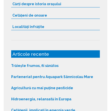
Cărți despre istoria orașului
Cetățeni de onoare
Localități înfrățite
Articole recente
Trăiește frumos, fii sănătos
Parteneriat pentru Aquapark Sânnicolau Mare
Agricultură cu mai puține pesticide
Hidroenergia, relansată în Europa
Cetățenii, implicați în energia verde