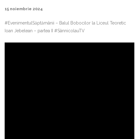
15 noiembrie 2024
#EvenimentulSăptămânii – Balul Bobocilor la Liceul Teoretic
Ioan Jebelean – partea II #SânnicolauTV