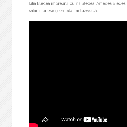
Iulia Bledea împreună cu Iris Bledea, Amedea Bledea 
salami, brioșe și omletă franțuzească.