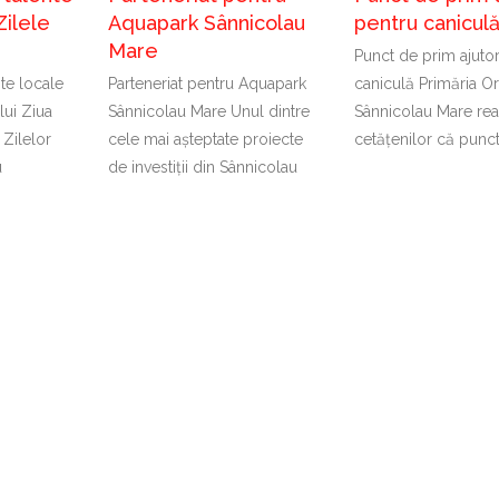
Zilele
Aquapark Sânnicolau
pentru canicul
Mare
Punct de prim ajuto
nte locale
Parteneriat pentru Aquapark
caniculă Primăria Or
lui Ziua
Sânnicolau Mare Unul dintre
Sânnicolau Mare rea
 Zilelor
cele mai așteptate proiecte
cetățenilor că punc
u
de investiții din Sânnicolau