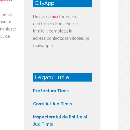
CityApp
ă
r pentru
Descarcă
aici
formularul
așului
electronic de înscriere și
mintește
trimite-l completat la
tul de
adresa contact@sannicolau.pr
ocityapp.ro
Legaturi utile
Prefectura Timis
Consiliul Jud Timis
Inspectoratul de Politie al
Jud Timis