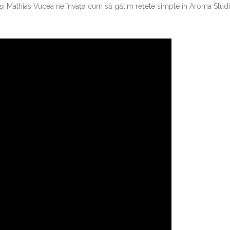
și Mathias Vucea ne învață cum să gătim rețete simple în Aroma Studi