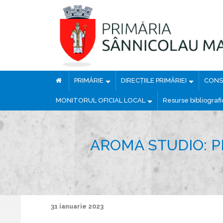
PRIMĂRIE
DIRECȚIILE PRIMĂRIEI
CONSI
MONITORUL OFICIAL LOCAL
Resurse bibliograf
AROMA STUDIO: P
31 ianuarie 2023