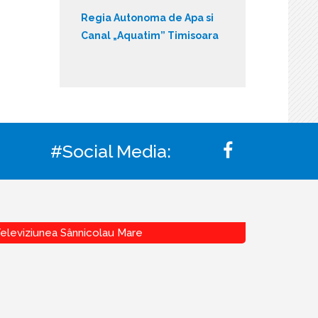
Regia Autonoma de Apa si
Canal „Aquatim” Timisoara
#Social Media:
eleviziunea Sânnicolau Mare