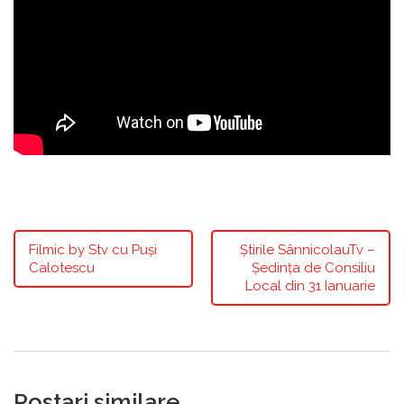
Filmic by Stv cu Puși
Știrile SânnicolauTv –
Calotescu
Ședința de Consiliu
Local din 31 Ianuarie
Postari similare