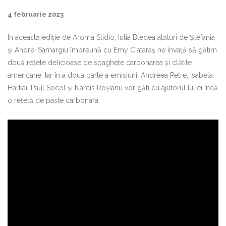
4 februarie 2023
În această ediție de Aroma Stidio, Iulia Bledea alături de Ștefania
și Andrei Samargiu împreună cu Emy Ciataraș ne învață să gătim
două rețete delicioase de spaghete carbonarea și clătite
americane. Iar în a doua parte a emisiunii Andreea Petre, Isabela
Harkai, Paul Socol și Narcis Roșianu vor găti cu ajutorul Iuliei încă
o rețetă de paste carbonara.