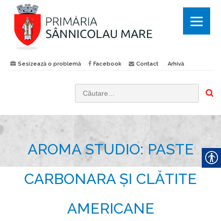
Sesizează o problemă
Facebook
Contact
Arhivă
C
a
u
t
AROMA STUDIO: PASTE
ă
d
u
CARBONARA ȘI CLĂTITE
p
ă
AMERICANE
: