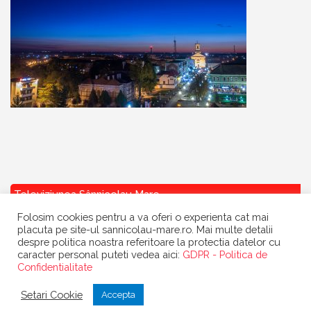
Televiziunea Sânnicolau Mare
Folosim cookies pentru a va oferi o experienta cat mai
placuta pe site-ul sannicolau-mare.ro. Mai multe detalii
despre politica noastra referitoare la protectia datelor cu
caracter personal puteti vedea aici:
GDPR - Politica de
Confidentialitate
Copyright
Primaria Sannicolau Mare
| portal realizat de
Dow Media
|
Setari Cookie
Accepta
gazduit de
BanatHost.ro