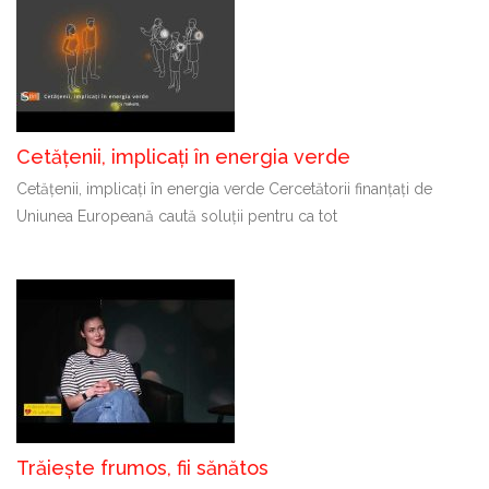
Cetățenii, implicați în energia verde
Cetățenii, implicați în energia verde Cercetătorii finanțați de
Uniunea Europeană caută soluții pentru ca tot
Trăiește frumos, fii sănătos