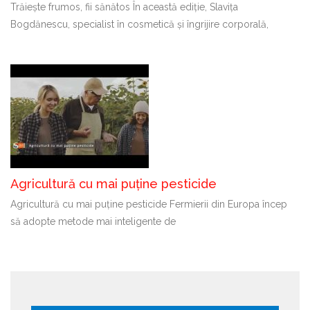
Trăiește frumos, fii sănătos În această ediție, Slavița
Bogdănescu, specialist în cosmetică și îngrijire corporală,
Agricultură cu mai puține pesticide
Agricultură cu mai puține pesticide Fermierii din Europa încep
să adopte metode mai inteligente de