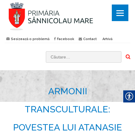
Sesizează o problemă
Facebook
Contact
Arhivă
C
a
u
t
ARMONII
ă
d
u
TRANSCULTURALE:
p
ă
POVESTEA LUI ATANASIE
: