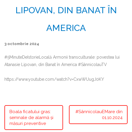
LIPOVAN, DIN BANAT ÎN
AMERICA
3 octombrie 2024
#5MinuteDeIstorieLocală Armonii transculturale: povestea lui
Atanasie Lipovan, din Banat în America #SânnicolauTV
https://www.youtube.com/watch?v=CxwWUugJ0KY
Boala ficatului gras:
#SânnicolauEMare din
semnale de alarmă și
01.10.2024
măsuri preventive