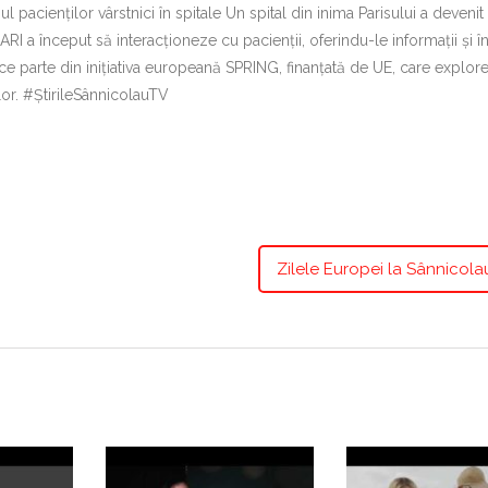
 pacienților vârstnici în spitale Un spital din inima Parisului a deveni
I a început să interacționeze cu pacienții, oferindu-le informații și 
face parte din inițiativa europeană SPRING, finanțată de UE, care explor
ilor. #ȘtirileSânnicolauTV
Zilele Europei la Sânnicol