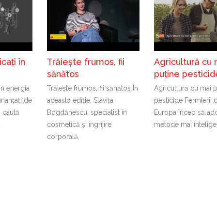
cați în
Trăiește frumos, fii
Agricultură cu 
sănătos
puține pesticid
 în energia
Trăiește frumos, fii sănătos În
Agricultură cu mai 
inanțați de
această ediție, Slavița
pesticide Fermierii 
 caută
Bogdănescu, specialist în
Europa încep să ad
t
cosmetică și îngrijire
metode mai intelige
corporală,