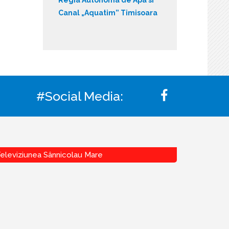
Canal „Aquatim” Timisoara
#Social Media:
eleviziunea Sânnicolau Mare