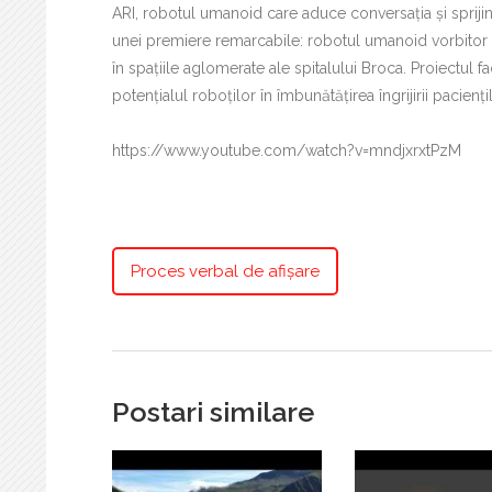
ARI, robotul umanoid care aduce conversația și sprijinul
unei premiere remarcabile: robotul umanoid vorbitor AR
în spațiile aglomerate ale spitalului Broca. Proiectul 
potențialul roboților în îmbunătățirea îngrijirii pacienț
https://www.youtube.com/watch?v=mndjxrxtPzM
Proces verbal de afișare
Postari similare