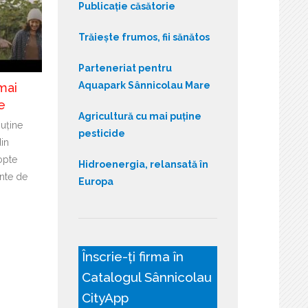
Publicație căsătorie
Trăiește frumos, fii sănătos
Parteneriat pentru
Aquapark Sânnicolau Mare
mai
e
Agricultură cu mai puține
puține
pesticide
din
opte
Hidroenergia, relansată în
nte de
Europa
Înscrie-ți firma în
Catalogul Sânnicolau
CityApp