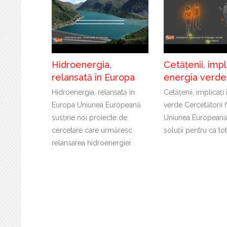
Hidroenergia,
Cetățenii, impli
relansată în Europa
energia verde
Hidroenergia, relansată în
Cetățenii, implicați
Europa Uniunea Europeană
verde Cercetătorii f
susține noi proiecte de
Uniunea Europeană
cercetare care urmăresc
soluții pentru ca to
relansarea hidroenergiei