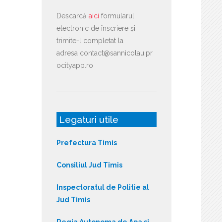
Descarcă
aici
formularul
electronic de înscriere și
trimite-l completat la
adresa contact@sannicolau.pr
ocityapp.ro
Legaturi utile
Prefectura Timis
Consiliul Jud Timis
Inspectoratul de Politie al
Jud Timis
Regia Autonoma de Apa si