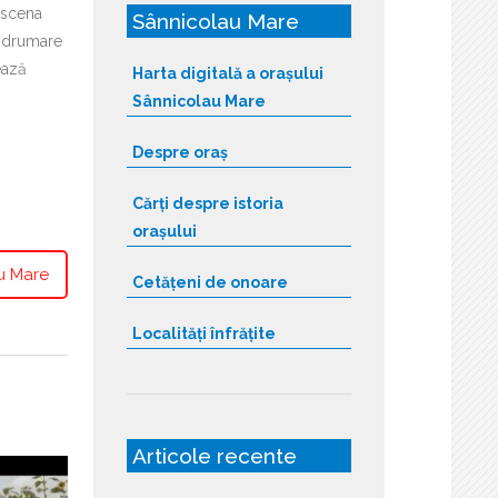
t scena
Sânnicolau Mare
îndrumare
ează
Harta digitală a orașului
Sânnicolau Mare
Despre oraș
Cărți despre istoria
orașului
au Mare
Cetățeni de onoare
Localități înfrățite
Articole recente